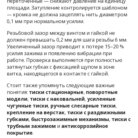
переточенные — снижают давление на единицу
площади. Затупление контролируется шаблоном
— кромка не должна зацеплять нить диаметром
0,1 мм при нормальном усилии.
Резьбовой зазор между винтом и гайкой не
должен превышать 0,2 мм для шага резьбы 6 мм.
Увеличенный зазор приводит к потере 15–20 %
усилия зажима и появлению вибрации при
работе. Проверка выполняется при полностью
затянутых губках с фиксацией щупом в зоне
витка, находящегося в контакте с гайкой.
Стоит также упомянуть следующие важные
понятия:
тиски стационарные
,
поворотные
модели
,
тиски с наковальней
,
усиленные
чугунные тиски
,
ручные слесарные тиски
,
крепление на верстак
,
тиски с раздвижными
губками
,
быстрозажимные механизмы
,
тиски с
трубным зажимом
и
антикоррозийное
покрытие
.