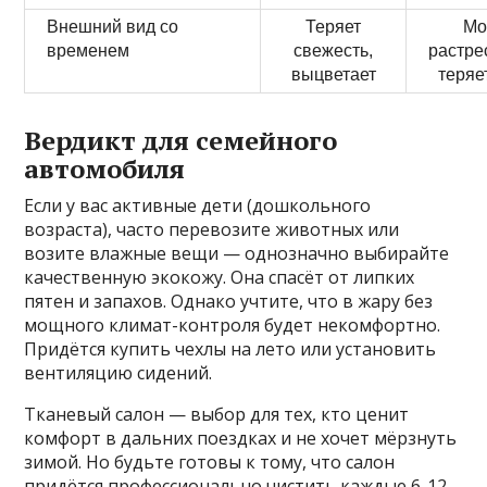
Внешний вид со
Теряет
Мо
временем
свежесть,
растре
выцветает
теряе
Вердикт для семейного
автомобиля
Если у вас активные дети (дошкольного
возраста), часто перевозите животных или
возите влажные вещи — однозначно выбирайте
качественную экокожу. Она спасёт от липких
пятен и запахов. Однако учтите, что в жару без
мощного климат-контроля будет некомфортно.
Придётся купить чехлы на лето или установить
вентиляцию сидений.
Тканевый салон — выбор для тех, кто ценит
комфорт в дальних поездках и не хочет мёрзнуть
зимой. Но будьте готовы к тому, что салон
придётся профессионально чистить каждые 6-12