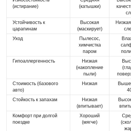
(истирание)
(катышки)
качес
сл
Устойчивость к
Высокая
Низкая
царапинам
(маскирует)
сл
Уход
Пылесос,
Вла
химчистка
салф
паром
пол
Гипоаллергенность
Низкая
Выс
(накопление
(гл
пыли)
повер
Стоимость (базового
Низкая
Выше 
авто)
4
Стойкость к запахам
Низкая
Высок
(впитывает)
впит
Комфорт при долгой
Хороший
Сре
поездке
(мягче)
(ско
жа