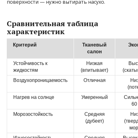
поверхности — нужно вытирать насухо.
Сравнительная таблица
характеристик
Критерий
Тканевый
Эко
салон
Устойчивость к
Низкая
Выс
жидкостям
(впитывает)
(скаты
Воздухопроницаемость
Отличная
Ни
(пот
Нагрев на солнце
Умеренный
Сильн
60
Морозостойкость
Средняя
Ни
(дубеет)
(твер
мор
Износостойкость
Средняя
Высок