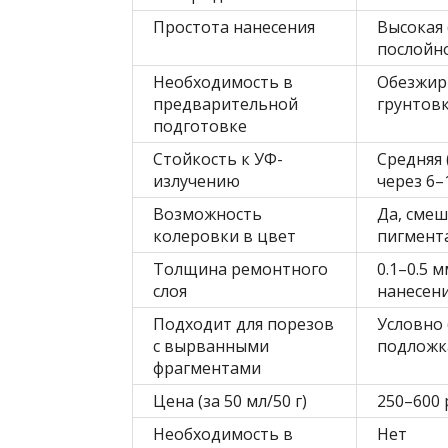
Простота нанесения
Высокая 
послойн
Необходимость в
Обезжир
предварительной
грунтовк
подготовке
Стойкость к УФ-
Средняя
излучению
через 6–
Возможность
Да, смеш
колеровки в цвет
пигмент
Толщина ремонтного
0.1–0.5 
слоя
нанесени
Подходит для порезов
Условно 
с вырванными
подложк
фрагментами
Цена (за 50 мл/50 г)
250–600 
Необходимость в
Нет