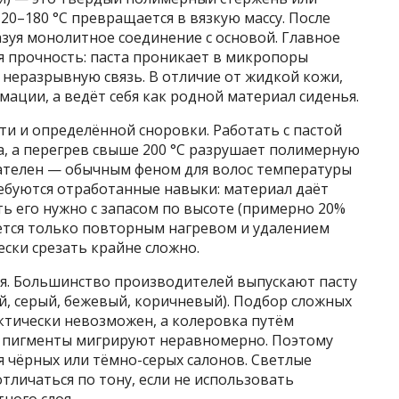
20–180 °C превращается в вязкую массу. После
азуя монолитное соединение с основой. Главное
 прочность: паста проникает в микропоры
я неразрывную связь. В отличие от жидкой кожи,
мации, а ведёт себя как родной материал сиденья.
ти и определённой сноровки. Работать с пастой
а, а перегрев свыше 200 °C разрушает полимерную
зателен — обычным феном для волос температуры
ребуются отработанные навыки: материал даёт
ть его нужно с запасом по высоте (примерно 20%
яется только повторным нагревом и удалением
ски срезать крайне сложно.
я. Большинство производителей выпускают пасту
й, серый, бежевый, коричневый). Подбор сложных
актически невозможен, а колеровка путём
 пигменты мигрируют неравномерно. Поэтому
я чёрных или тёмно-серых салонов. Светлые
тличаться по тону, если не использовать