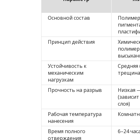
Основной состав
Полимерн
пигмент
пластиф
Принцип действия
Химичес
полимер
высыхан
Устойчивость к
Средняя 
механическим
трещина
нагрузкам
Прочность на разрыв
Низкая —
(зависи
слоя)
Рабочая температура
Комнатна
нанесения
Время полного
6–24 час
отверждения