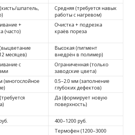
(кисть/шпатель,
Средняя (требуется навык
о)
работы с нагревом)
ивание +
Очистка + подрезка
а (часто)
краёв пореза
 (выцветание
Высокая (пигмент
12 месяцев)
внедрён в полимер)
ивание с
Ограниченная (только
ами
заводские цвета)
мм (многослойное
0.5–2.0 мм (заполнение
е)
глубоких дефектов)
(требуется
Да (формирует новую
а)
поверхность)
руб.
400–1200 руб.
Термофен (1200–3000