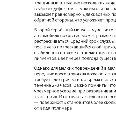
трещинами в течение нескольких неде
глубоких дефектов — максимальная тол
высыхает равномерно. Для сквозных п
обратной стороны, что усложняет проце
Второй серьёзный минус — чувствител
автомобиля покрытие может размягчать
растрескиваться. Средний срок службы 
после чего потрескавшийся слой прихо
стабильность также оставляет желать 
пигментов цвет через полгода существ
Однако для мелких повреждений в мало
передних кресел) жидкая кожа остаёт
требует электричества, а время высых
течение 2–3 часов. Важно помнить, что
чрезмерное усердие при разравнивани
«заплатки». Итоговая тактильность вс
— поверхность становится более сколь
от вида полимера.