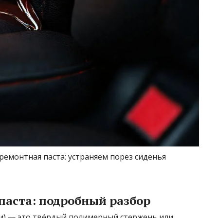
ремонтная паста: устраняем порез сиденья
паста: подробный разбор
жи) — это твёрдый полимерный стержень или