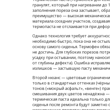
гранулят, который при нагревании до 1
заполнения пореза она застывает, обр
преимущество — высокая механическая
материала соседних участков, создава
термопаста не отслаивается при дефор
Однако технология требует аккуратнос
необходимо быстро, пока она не остыл
основу самого сиденья. Термофен обя
не достичь. Для глубоких порезов пот
усадку при остывании, поэтому наноси
от глубины дефекта). Ошибка исправл
излишков — застывшую пасту механиче
Второй нюанс — цветовые ограничени
только в стандартных оттенках (чёрны
тонов («мокрый асфальт», «венге») пр
смешивания двух цветов ненадёжна —
термическая паста идеальна только дл
сиденья после ремонта будут заметно о