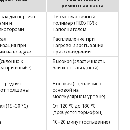
ремонтная паста
ая дисперсия с
Термопластичный
ами и
полимер (ПВХ/ПУ) с
икаторами
наполнителем
кая
Расплавление при
изация при
нагреве и застывание
ии на воздухе
при охлаждении
(склонна к
Высокая (эластичность
м при изгибе)
близка к заводской)
 средняя
Высокая (сцепление с
т от толщины
основой на
молекулярном уровне)
я (15–30 °C)
От 120 °C до 180 °C
(требуется термофен)
а
10–20 минут (остывание)