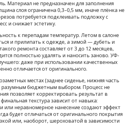
ль. Материал не предназначен для заполнения
щина слоя ограничена 0,3–0,5 мм, иначе плёнка не
орезов потребуется подклеивать подложку с
сс и снижает эстетику.
ьность к перепадам температур. Летом в салоне
ся и прилипать к одежде, а зимой — дубеть и
такого ремонта составляет от 3 до 12 месяцев,
дится полностью удалять и наносить заново. УФ-
лучшего: даже при использовании качественных
енно отличается от оригинального.
заметных местах (заднее сиденье, нижняя часть
ся разумным бюджетным выбором. Процесс не
ания позволяет корректировать результат в
 финальная текстура зависит от навыка:
и или неравномерное нанесение создают эффект
егда будет отличаться от оригинального покрытия
зкой или, наоборот, шероховатой в зависимости