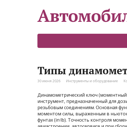
Автомоби
Типы динамомет
30 июня 2026
Инструменты и оборудование
К
Динамометрический ключ (моментный 
инструмент, предназначенный для доз
резьбовым соединениям. Основная фун
моментом силы, выраженным в ньютон-ме
фунтах (in·lb). Точность контроля мом
авиастроении, автосервисе и при сбор