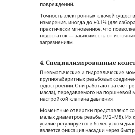
повреждений.
Точность электронных ключей существ
измерения, иногда до ±0.1% (для лабо
практически мгновенное, что позволяе
недостаток — зависимость от источник
загрязнениям.
4. Специализированные конс
Пневматические и гидравлические мо
крупногабаритных резьбовых соединени
судостроении. Они работают за счёт р
масла), передаваемого на поршневой 
настройкой клапана давления.
Моментные отвертки представляют со
малых диаметров резьбы (M2–M8). Их 
усилие регулируется в более узком диа
является фиксация насадки через быст