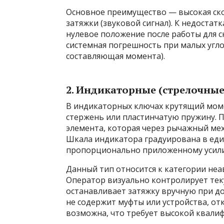
Основное преимущество — высокая ско
затяжки (звуковой сигнал). К недостат
нулевое положение после работы для с
системная погрешность при малых угло
составляющая момента).
2. Индикаторные (стрелочны
В индикаторных ключах крутящий моме
стержень или пластинчатую пружину. 
элемента, которая через рычажный ме
Шкала индикатора градуирована в еди
пропорционально приложенному усил
Данный тип относится к категории не
Оператор визуально контролирует тек
останавливает затяжку вручную при д
не содержит муфты или устройства, о
возможна, что требует высокой квали