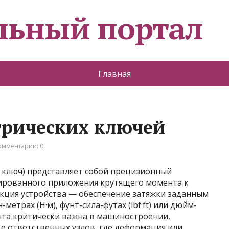
льный портал
Главная
рических ключей
омментарии: 0
ключ) представляет собой прецизионный
ированного приложения крутящего момента к
кция устройства — обеспечение затяжки заданным
трах (Н·м), фунт-сила-футах (lbf·ft) или дюйм-
ента критически важна в машиностроении,
ке ответственных узлов, где деформация или