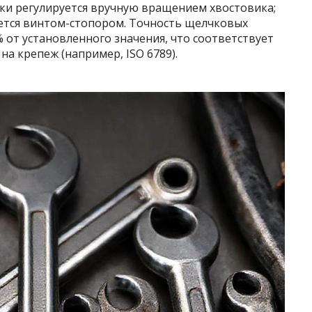
жки регулируется вручную вращением хвостовика;
ется винтом-стопором. Точность щелчковых
 от установленного значения, что соответствует
а крепеж (например, ISO 6789).