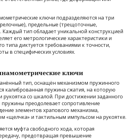
мометрические ключи подразделяются на три
трелочные), предельные (трещоточные,
. Каждый тип обладает уникальной конструкцией
еляет его метрологические характеристики и
о типа диктуется требованиями к точности,
оты в специфических условиях.
динамометрические ключи
ранённый тип, оснащён механизмом пружинного
ся калиброванная пружина сжатия, на которую
и рукоятка со шкалой. При достижении заданного
я пружины преодолевает сопротивление
дение элементов храпового механизма,
м «щелчка» и тактильным импульсом на рукоятке.
ется муфта свободного хода, которая
ередачу, предотвращая превышение