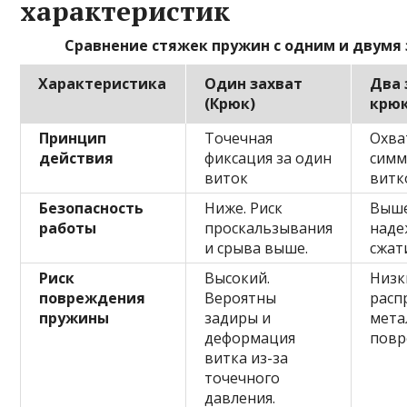
характеристик
Сравнение стяжек пружин с одним и двумя
Характеристика
Один захват
Два 
(Крюк)
крюк
Принцип
Точечная
Охва
действия
фиксация за один
симм
виток
витк
Безопасность
Ниже. Риск
Выше
работы
проскальзывания
наде
и срыва выше.
сжат
Риск
Высокий.
Низк
повреждения
Вероятны
расп
пружины
задиры и
мета
деформация
повр
витка из-за
точечного
давления.