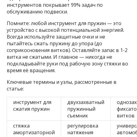
инструментов покрывает 99% задач по
обслуживанию подвески.
Помните: любой инструмент для пружин — это
устройство с высокой потенциальной энергией.
Всегда используйте защитные очки и не
пытайтесь сжать пружину до упора (до
соприкосновения витков). Оставляйте запас в 1-2
витка не сжатыми. И главное — никогда не
подкладывайте руки под рабочую зону стяжки во
время её вращения.
Ключевые термины и узлы, рассмотренные в
статье:
инструмент для
двухзахватный
одноза
сжатия пружин
пружинный
фиксат
съемник
витков
стяжка
регулировка
универ
амортизаторной
натяжения
автомо