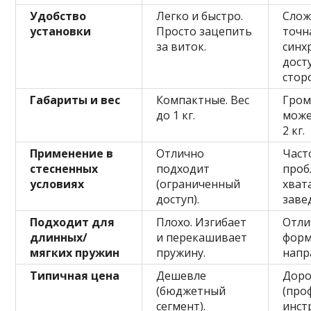
Удобство
Легко и быстро.
Слож
установки
Просто зацепить
точн
за виток.
синх
досту
стор
Габариты и вес
Компактные. Вес
Гром
до 1 кг.
може
2 кг.
Применение в
Отлично
Част
стесненных
подходит
проб
условиях
(ограниченный
хват
доступ).
заве
Подходит для
Плохо. Изгибает
Отли
длинных/
и перекашивает
форм
мягких пружин
пружину.
напр
Типичная цена
Дешевле
Дор
(бюджетный
(про
сегмент).
инст