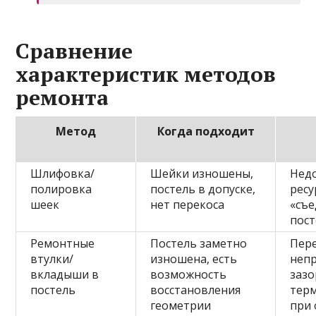
Сравнение
характеристик методов
ремонта
Метод
Когда подходит
Шлифовка/
Шейки изношены,
Нед
полировка
постель в допуске,
ресу
шеек
нет перекоса
«съ
пост
Ремонтные
Постель заметно
Пере
втулки/
изношена, есть
неп
вкладыши в
возможность
зазо
постель
восстановления
тер
геометрии
при