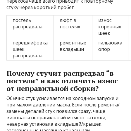
перекоса чаще всего приводит к повторному
стуку через короткий пробег.
постель
люфт в
износ
распредвала
постелях
коренных
шеек
перешлифовка
ремонтные
гильзовка
шеек
вкладыши
опор
распредвала
Почему стучит распредвал “в
постели” и как отличить износ
от неправильной сборки?
Обычно стук усиливается на холодном запуске и
при малом давлении масла. Если после ремонта/
замены деталей стук появился сразу, чаще
виноваты неправильный момент затяжки,
неверная установка вкладышей/крышек,
загрязнённые масляные каналы или