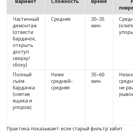
Вариант
Сложность
Время
повр
Частичный
Средняя
20–35
Сред
демонтаж
мин
(клип
(отвести
упоры
бардачок,
открыть
доступ
сверху/
сбоку)
Полный
Ниже
35–60
Низк
съём
средней–
мин
средн
бардачка
средняя
не рв
(снятие
рыво
ящика и
упоров)
Практика показывает: если старый фильтр забит