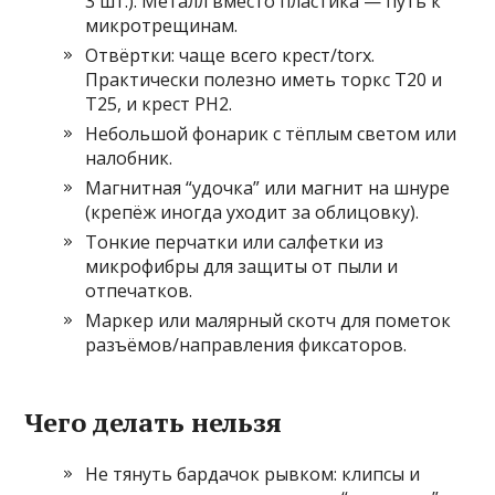
3 шт.). Металл вместо пластика — путь к
микротрещинам.
Отвёртки: чаще всего крест/torx.
Практически полезно иметь торкс T20 и
T25, и крест PH2.
Небольшой фонарик с тёплым светом или
налобник.
Магнитная “удочка” или магнит на шнуре
(крепёж иногда уходит за облицовку).
Тонкие перчатки или салфетки из
микрофибры для защиты от пыли и
отпечатков.
Маркер или малярный скотч для пометок
разъёмов/направления фиксаторов.
Чего делать нельзя
Не тянуть бардачок рывком: клипсы и