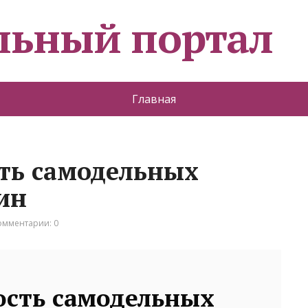
льный портал
Главная
ть самодельных
ин
омментарии: 0
ость самодельных