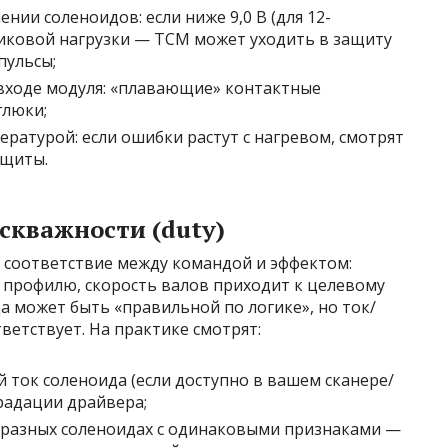
нии соленоидов: если ниже 9,0 В (для 12-
иковой нагрузки — TCM может уходить в защиту
пульсы;
входе модуля: «плавающие» контактные
глюки;
ратурой: если ошибки растут с нагревом, смотрят
ащиты.
скважности (duty)
соответствие между командой и эффектом:
 профилю, скорость валов приходит к целевому
 может быть «правильной по логике», но ток/
ветствует. На практике смотрят:
 ток соленоида (если доступно в вашем сканере/
градации драйвера;
 разных соленоидах с одинаковыми признаками —