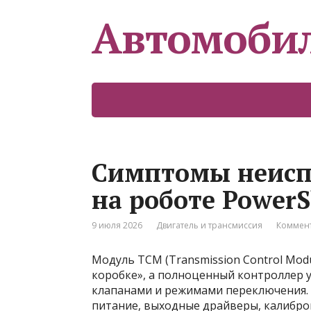
Автомоби
Симптомы неисп
на роботе PowerSh
9 июля 2026
Двигатель и трансмиссия
Коммент
Модуль TCM (Transmission Control Modul
коробке», а полноценный контроллер 
клапанами и режимами переключения. 
питание, выходные драйверы, калибро