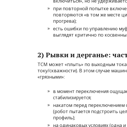
включиться», но не удерживаетс
при повторной попытке включен
повторяются «в том же месте ци
прогрева);
есть ошибки по управлению муф
выглядят критично по косвенны
2) Рывки и дерганье: ча
TCM может «плыть» по выходным тока
току/скважности). В этом случае маши
«грязными»:
в момент переключения ощущает
стабилизируется;
накатом перед переключением 
(робот пытается подстроить цел
профиль);
на одинаковых условиях (одна и