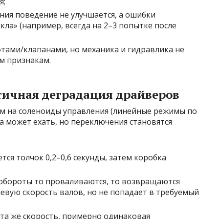
я;
ия поведение не улучшается, а ошибки
кла» (например, всегда на 2–3 попытке после
тами/клапанами, но механика и гидравлика не
м признакам.
стичная деградация драйверов
м на соленоиды управления (линейные режимы по
на может ехать, но переключения становятся
ся толчок 0,2–0,6 секунды, затем коробка
обороты то проваливаются, то возвращаются
евую скорость валов, но не попадает в требуемый
 та же скорость, примерно одинаковая