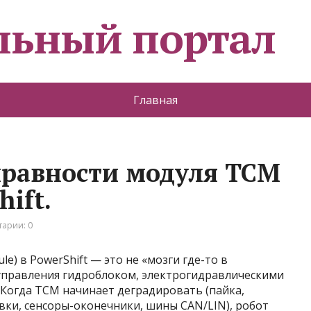
льный портал
Главная
равности модуля ТСМ
ift.
арии: 0
e) в PowerShift — это не «мозги где-то в
управления гидроблоком, электрогидравлическими
Когда TCM начинает деградировать (пайка,
вки, сенсоры-оконечники, шины CAN/LIN), робот