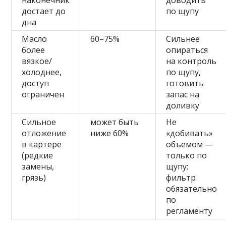
наконечник
доводить
достает до
по щупу
дна
Масло
60–75%
Сильнее
более
опираться
вязкое/
на контроль
холоднее,
по щупу,
доступ
готовить
ограничен
запас на
доливку
Сильное
может быть
Не
отложение
ниже 60%
«добивать»
в картере
объемом —
(редкие
только по
замены,
щупу;
грязь)
фильтр
обязательно
по
регламенту