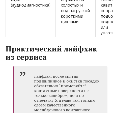
(аудиодиагностика)
холостых и
кавит
под нагрузкой
непр
короткими
подб
циклами
подш
или
уплот
Практический лайфхак
из сервиса
Лайфхак: после снятия
подшипников и очистки посадок
обязательно “промеряйте”
контактные поверхности не
только калибром, но и по
отпечатку. Я делаю так: тонким
слоем качественного
молибденового контактного