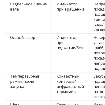
Радиальное биение
Индикатор
Непра
вала
при вращении
посад
подш
криви
вала/
крыш
Осевой зазор
Индикатор
Невер
при
устан
поджатии/без
шайб,
повр
посад
непр
подш
Температурный
Контактный
Закус
режим после
контроль/
подши
запуска
инфракрасный
непр
термометр
натяг,
систе
Шум
Слушать на
Резон