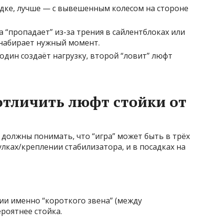
дке, лучше — с вывешенным колесом на стороне
да “пропадает” из-за трения в сайлентблоках или
е набирает нужный момент.
один создаёт нагрузку, второй “ловит” люфт
отличить люфт стойки от
должны понимать, что “игра” может быть в трёх
улках/креплении стабилизатора, и в посадках на
ии именно “короткого звена” (между
роятнее стойка.