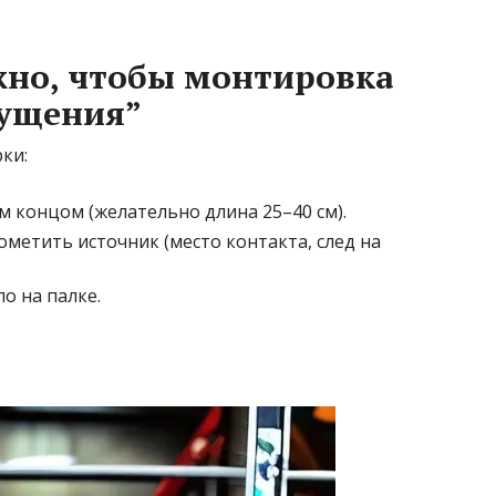
жно, чтобы монтировка
щущения”
ки:
 концом (желательно длина 25–40 см).
ометить источник (место контакта, след на
о на палке.