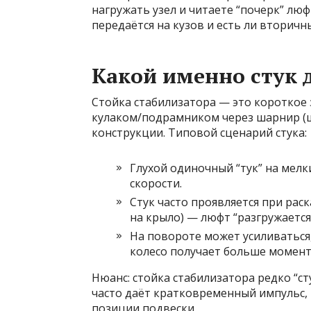
нагружать узел и читаете “почерк” люф
передаётся на кузов и есть ли вторич
Какой именно стук 
Стойка стабилизатора — это короткое
кулаком/подрамником через шарнир (ш
конструкции. Типовой сценарий стука:
Глухой одиночный “тук” на мелк
скорости.
Стук часто проявляется при рас
на крыло) — люфт “разгружается
На повороте может усиливаться,
колесо получает больше момент
Нюанс: стойка стабилизатора редко “ст
часто даёт кратковременный импульс,
позиции подвески.