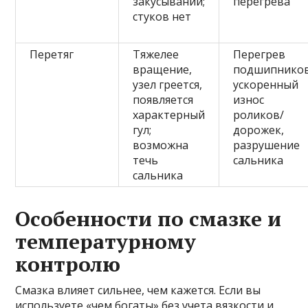
закусываний;
перегрева
стуков нет
Перетяг
Тяжелее
Перегрев
вращение,
подшипников
узел греется,
ускоренный
появляется
износ
характерный
роликов/
гул;
дорожек,
возможна
разрушение
течь
сальника
сальника
Особенности по смазке и
температурному
контролю
Смазка влияет сильнее, чем кажется. Если вы
используете «чем богаты» без учета вязкости и