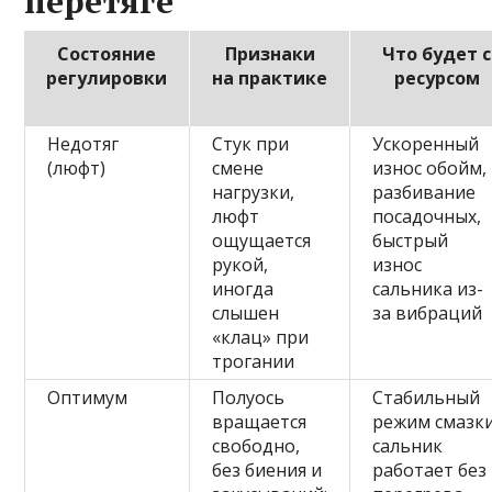
перетяге
Состояние
Признаки
Что будет с
регулировки
на практике
ресурcом
Недотяг
Стук при
Ускоренный
(люфт)
смене
износ обойм,
нагрузки,
разбивание
люфт
посадочных,
ощущается
быстрый
рукой,
износ
иногда
сальника из-
слышен
за вибраций
«клац» при
трогании
Оптимум
Полуось
Стабильный
вращается
режим смазки
свободно,
сальник
без биения и
работает без