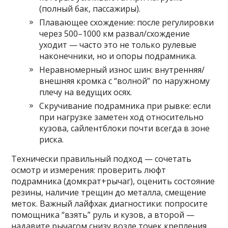
(полный бак, пассажиры).
Плавающее схождение: после регулировки
через 500–1000 км развал/схождение
уходит — часто это не только рулевые
наконечники, но и опоры подрамника.
Неравномерный износ шин: внутренняя/
внешняя кромка с “волной” по наружному
плечу на ведущих осях.
Скручивание подрамника при рывке: если
при нагрузке заметен ход относительно
кузова, сайлентблоки почти всегда в зоне
риска.
Технически правильный подход — сочетать
осмотр и измерения: проверить люфт
подрамника (домкрат+рычаг), оценить состояние
резины, наличие трещин до металла, смещение
меток. Важный лайфхак диагностики: попросите
помощника “взять” руль и кузов, а второй —
надавите рычагом снизу возле точек крепления