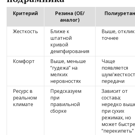
Критерий
Резина (OE/
Полиурета
аналог)
Жесткость
Ближе к
Выше, отклик
штатной
точнее
кривой
демпфирования
Комфорт
Выше, меньше
Чаще
“гудежа” на
появляется
мелких
шум/жесткос
неровностях
передачи
Ресурс в
Предсказуем
Зависит от
реальном
при
состава;
климате
правильной
нередко выш
сборке
при сухих
режимах, но
может быстр
“перекипеть”