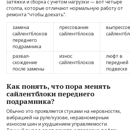
затяжки и сборка с учетом нагрузки — вот четыре
столпа, которые отличают нормальную работу от
ремонта “чтобы доехать”.
замена
прессование
выпрессо
сайлентблоков
сайлентблоков
сайлентб
переднего
подрамника
развал-
износ
люфт в
схождение
сайлентблоков
передней
после замены
подвеске
Как понять, что пора менять
сайлентблоки переднего
подрамника?
Обычно это проявляется стуками на неровностях,
вибрацией на руле/кузове, неравномерным
износом шин и ухудшением управляемости.