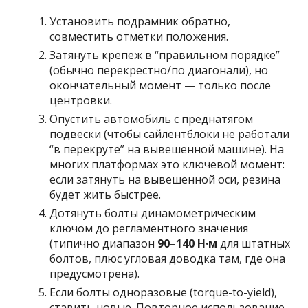
Установить подрамник обратно,
совместить отметки положения.
Затянуть крепеж в “правильном порядке”
(обычно перекрестно/по диагонали), но
окончательный момент — только после
центровки.
Опустить автомобиль с преднатягом
подвески (чтобы сайлентблоки не работали
“в перекруте” на вывешенной машине). На
многих платформах это ключевой момент:
если затянуть на вывешенной оси, резина
будет жить быстрее.
Дотянуть болты динамометрическим
ключом до регламентного значения
(типично диапазон
90–140 Н·м
для штатных
болтов, плюс угловая доводка там, где она
предусмотрена).
Если болты одноразовые (torque-to-yield),
ставить новые. Повторное использование