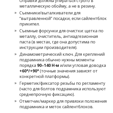
Оправки должны упираться строго в
металлическую обойму, а не в резину.
Съемники/выталкиватели для
“вытравленной” посадки, если сайлентблок
прикипел.
Съемные форсунки для очистки: щетка по
металлу, очиститель, антиадгезионная
паста (в местах, где она допустима по
инструкции производителя).
Динамометрический ключ. Для креплений
подрамника обычно нужны моменты
порядка
90–140 Н·м
и/или угловая доводка
+60°/+90°
(точные значения зависят от
конкретной платформы).
Герметик/фиксатор резьбы по регламенту
(часто для болтов подрамника используют
среднепрочную фиксацию).
Отметчик/маркер для привязки положения
подрамника и меток сайлентблоков.