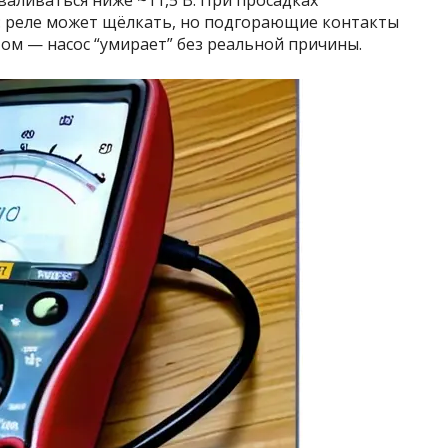
валиваться ниже ~11,5 В. При просадках
”: реле может щёлкать, но подгорающие контакты
том — насос “умирает” без реальной причины.