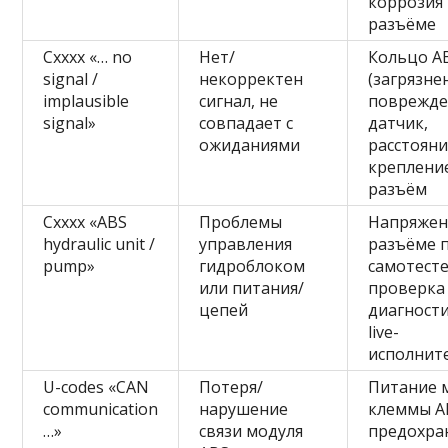
коррозия
разъёме
Cxxxx «… no
Нет/
Кольцо A
signal /
некорректен
(загрязне
implausible
сигнал, не
поврежде
signal»
совпадает с
датчик,
ожиданиями
расстояни
креплени
разъём
Cxxxx «ABS
Проблемы
Напряжен
hydraulic unit /
управления
разъёме 
pump»
гидроблоком
самотесте
или питания/
проверка
цепей
диагност
live-
исполнит
U-codes «CAN
Потеря/
Питание 
communication
нарушение
клеммы А
…»
связи модуля
предохра