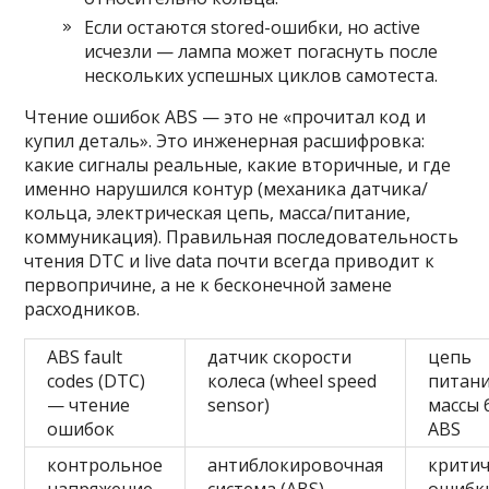
Если остаются stored-ошибки, но active
исчезли — лампа может погаснуть после
нескольких успешных циклов самотеста.
Чтение ошибок ABS — это не «прочитал код и
купил деталь». Это инженерная расшифровка:
какие сигналы реальные, какие вторичные, и где
именно нарушился контур (механика датчика/
кольца, электрическая цепь, масса/питание,
коммуникация). Правильная последовательность
чтения DTC и live data почти всегда приводит к
первопричине, а не к бесконечной замене
расходников.
ABS fault
датчик скорости
цепь
codes (DTC)
колеса (wheel speed
питани
— чтение
sensor)
массы 
ошибок
ABS
контрольное
антиблокировочная
критич