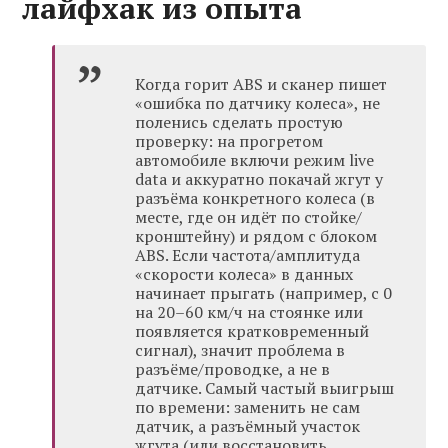
лайфхак из опыта
Когда горит ABS и сканер пишет
«ошибка по датчику колеса», не
поленись сделать простую
проверку: на прогретом
автомобиле включи режим live
data и аккуратно покачай жгут у
разъёма конкретного колеса (в
месте, где он идёт по стойке/
кронштейну) и рядом с блоком
ABS. Если частота/амплитуда
«скорости колеса» в данных
начинает прыгать (например, с 0
на 20–60 км/ч на стоянке или
появляется кратковременный
сигнал), значит проблема в
разъёме/проводке, а не в
датчике. Самый частый выигрыш
по времени: заменить не сам
датчик, а разъёмный участок
жгута (или восстановить