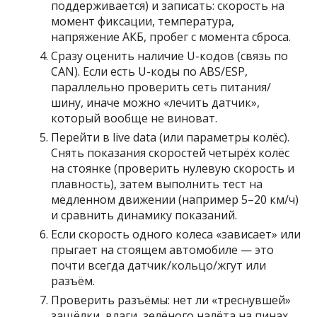
поддерживается) и записать: скорость на
момент фиксации, температура,
напряжение АКБ, пробег с момента сброса.
Сразу оценить наличие U-кодов (связь по
CAN). Если есть U-коды по ABS/ESP,
параллельно проверить сеть питания/
шину, иначе можно «лечить датчик»,
который вообще не виноват.
Перейти в live data (или параметры колёс).
Снять показания скоростей четырёх колёс
на стоянке (проверить нулевую скорость и
плавность), затем выполнить тест на
медленном движении (например 5–20 км/ч)
и сравнить динамику показаний.
Если скорость одного колеса «зависает» или
прыгает на стоящем автомобиле — это
почти всегда датчик/кольцо/жгут или
разъём.
Проверить разъёмы: нет ли «треснувшей»
защёлки, влаги, зелёного налёта на пинах,