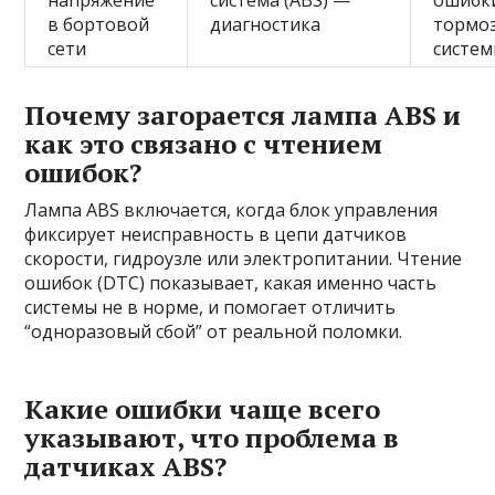
напряжение
система (ABS) —
ошибк
в бортовой
диагностика
тормо
сети
систе
Почему загорается лампа ABS и
как это связано с чтением
ошибок?
Лампа ABS включается, когда блок управления
фиксирует неисправность в цепи датчиков
скорости, гидроузле или электропитании. Чтение
ошибок (DTC) показывает, какая именно часть
системы не в норме, и помогает отличить
“одноразовый сбой” от реальной поломки.
Какие ошибки чаще всего
указывают, что проблема в
датчиках ABS?