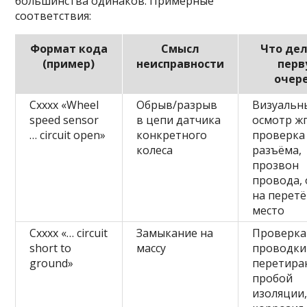
большинства одинаков. Примерные
соответствия:
Формат кода
Смысл
Что дел
(пример)
неисправности
перв
очер
Cxxxx «Wheel
Обрыв/разрыв
Визуальн
speed sensor
в цепи датчика
осмотр жг
… circuit open»
конкретного
проверка
колеса
разъёма,
прозвон
провода,
на перет
место
Cxxxx «… circuit
Замыкание на
Проверка
short to
массу
проводки
ground»
перетира
пробой
изоляции