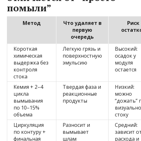
помыли”
Метод
Что удаляет в
Риск
первую
остатк
очередь
Короткая
Легкую грязь и
Высокий:
химическая
поверхностную
осадок у
выдержка без
эмульсию
модуля
контроля
остается
стока
Кемия + 2–4
Твердая фаза и
Низкий:
цикла
реакционные
можно
вымывания
продукты
“дожать” 
по 10–15%
визуальн
объема
стоку
Циркуляция
Разносит и
Средний:
по контуру +
вымывает
зависит о
финальная
шлам
расхода и