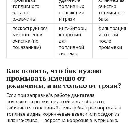
промывка
удаление
химическая
топливного
топливных
очистка
бака от
отложений
топливного
ржавчины
и грязи
бака
пескоструйная/
ингибиторы
фильтрация
механическая
коррозии
и отстой
очистка (по
для
после
показаниям)
топливной
промывки
системы
Как понять, что бак нужно
промывать именно от
ржавчины, а не только от грязи?
Если при заправке/в работе двигателя
появляются рывки, неустойчивые обороты,
забивается топливный фильтр быстрее нормы, а в
топливе видны коричневые взвеси или осадок из
шланга/слива — вероятна коррозия внутри бака.