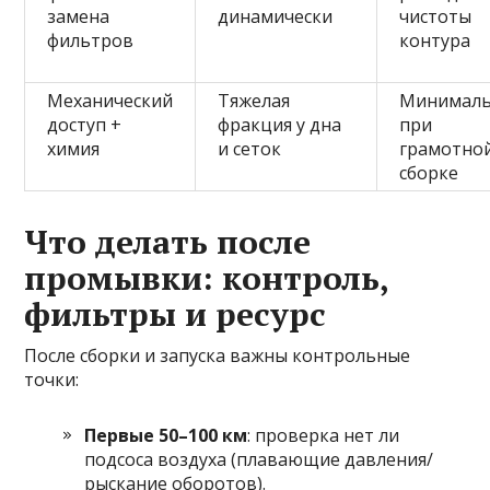
замена
динамически
чистоты
фильтров
контура
Механический
Тяжелая
Минимал
доступ +
фракция у дна
при
химия
и сеток
грамотно
сборке
Что делать после
промывки: контроль,
фильтры и ресурс
После сборки и запуска важны контрольные
точки:
Первые 50–100 км
: проверка нет ли
подсоса воздуха (плавающие давления/
рыскание оборотов).