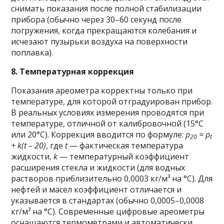
снимать показания после полной стабилизации
прибора (обычно через 30–60 секунд после
погружения, когда прекращаются колебания и
исчезают пузырьки воздуха на поверхности
поплавка).
8. Температурная коррекция
Показания ареометра корректны только при
температуре, для которой отградуирован прибор.
В реальных условиях измерения проводятся при
температуре, отличной от калибровочной (15°C
или 20°C). Коррекция вводится по формуле:
ρ
= ρ
20
t
+ k(t – 20)
, где
t
— фактическая температура
жидкости,
k
— температурный коэффициент
расширения стекла и жидкости (для водных
растворов приблизительно 0,0003 кг/м³ на °C). Для
нефтей и масел коэффициент отличается и
указывается в стандартах (обычно 0,0005–0,0008
кг/м³ на °C). Современные цифровые ареометры
оснащаются термометрами и автоматически