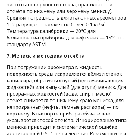
чистоты поверхности стекла, правильности
отсчёта по нижнему или верхнему мениску).
Средняя погрешность для эталонных ареометров
1–2 разряда составляет не более 0,1 кг/м³.
Температура калибровки — 20°C для
большинства приборов; для нефтяных — 15°C по
стандарту ASTM.
7. Мениск и методика отсчёта
При погружении ареометра в жидкость
поверхность среды искривляется вблизи стенок
капилляра, образуя вогнутый (для смачивающих
жидкостей) или выпуклый (для ртути) мениск. Для
прозрачных жидкостей (вода, спирт, масло)
отсчёт снимается по нижнему краю мениска, для
непрозрачных (нефть, тёмные растворы) — по
верхнему. В паспорте прибора обязательно
указывается способ отсчёта. Игнорирование типа
мениска приводит к систематической ошибке,
достигающей 0,5–1 цены деления. Рекомендуется