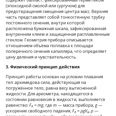
содержит балласт, фиксированный герметиком
(эпоксидной смолой или сургучом) для
предотвращения смещения центра масс. Верхняя
часть представляет собой тонкостенную трубку
постоянного сечения, внутри которой
расположена бумажная шкала, зафиксированная
внутренним клеем и защищенная расплавленным
стеклом. Геометрия прибора описывается
отношением объёма поплавка к площади
поперечного сечения капилляра, что определяет
цену деления и чувствительность.
3. Физический принцип действия
Принцип работы основан на условии плавания
тел: архимедова сила, действующая на
погружённое тело, равна весу вытесненной
жидкости. Для ареометра, находящегося в
состоянии равновесия в жидкости, выполняется
равенство:
F
= mg
, где
m
— масса прибора,
g
—
A
ускорение свободного падения,
F
= ρgV
,
ρ
—
A
в