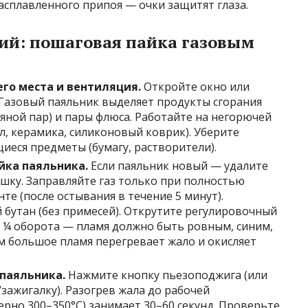
сплавленного припоя — очки защитят глаза.
ий: пошаговая пайка газовым
го места и вентиляция.
Откройте окно или
Газовый паяльник выделяет продукты сгорания
дяной пар) и пары флюса. Работайте на негорючей
л, керамика, силиконовый коврик). Уберите
еся предметы (бумагу, растворители).
йка паяльника.
Если паяльник новый — удалите
шку. Заправляйте газ только при полностью
те (после остывания в течение 5 минут).
 бутан (без примесей). Открутите регулировочный
а ¼ оборота — пламя должно быть ровным, синим,
м большое пламя перегревает жало и окисляет
 паяльника.
Нажмите кнопку пьезоподжига (или
зажигалку). Разогрев жала до рабочей
рно 300–350°C) занимает 30–60 секунд. Проверьте