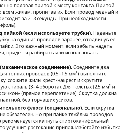
енно подавая припой к месту контакта. Припой
о всем жилам, пропитав их. Если провод медный и
оисходит за 2–3 секунды. При необходимости
ифоль).
 пайкой (если используете трубки).
Наденьте
бку на один из проводов заранее, отодвинув её
пайки. Это важный момент: если забыть надеть
ия, придётся разбирать или использовать
(механическое соединение).
Соедините два
Для тонких проводов (0.5–1.5 мм²) выполните
ку: сложите жилы крест-накрест и скрутите
ую спираль (3–4 оборота). Для толстых (2.5 мм² и
осичкой» (прямое переплетение). Скрутка должна
пактной, без торчащих усиков.
ительного флюса (опционально).
Если скрутка
 не обязателен. Но при пайке тяжёлых проводов
) рекомендуется капнуть спиртоканифольный
это улучшит растекание припоя. Избегайте избытка