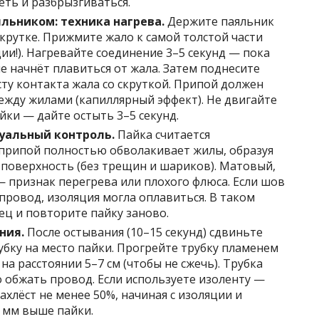
еть и разбрызгиваться.
льником: техника нагрева.
Держите паяльник
скрутке. Прижмите жало к самой толстой части
ции!). Нагревайте соединение 3–5 секунд — пока
не начнёт плавиться от жала. Затем поднесите
сту контакта жала со скруткой. Припой должен
между жилами (капиллярный эффект). Не двигайте
йки — дайте остыть 3–5 секунд.
уальный контроль.
Пайка считается
 припой полностью обволакивает жилы, образуя
поверхность (без трещин и шариков). Матовый,
признак перегрева или плохого флюса. Если шов
провод, изоляция могла оплавиться. В таком
ец и повторите пайку заново.
ния.
После остывания (10–15 секунд) сдвиньте
бку на место пайки. Прогрейте трубку пламенем
на расстоянии 5–7 см (чтобы не сжечь). Трубка
обжать провод. Если используете изоленту —
ахлёст не менее 50%, начиная с изоляции и
5 мм выше пайки.