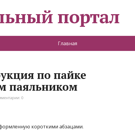
льный портал
Главная
укция по пайке
ым паяльником
мментарии: 0
оформленную короткими абзацами.