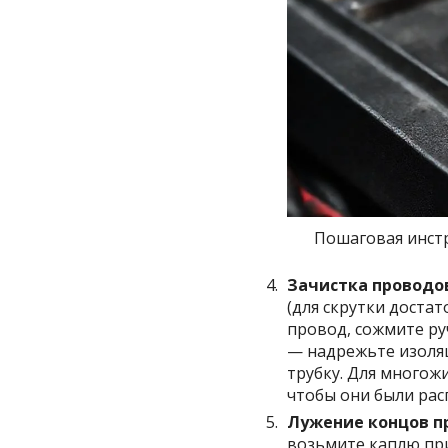
Пошаговая инст
Зачистка проводо
(для скрутки достат
провод, сожмите ру
— надрежьте изоляц
трубку. Для много
чтобы они были рас
Лужение концов пр
возьмите каплю пр