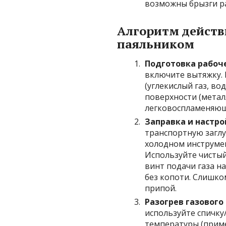
возможны брызги ра
Алгоритм действ
паяльником
Подготовка рабоче
включите вытяжку. 
(углекислый газ, во
поверхности (метал
легковоспламеняющи
Заправка и настро
транспортную заглу
холодном инструмен
Используйте чистый
винт подачи газа н
без копоти. Слишко
припой.
Разогрев газового
используйте спичку/
температуры (приме