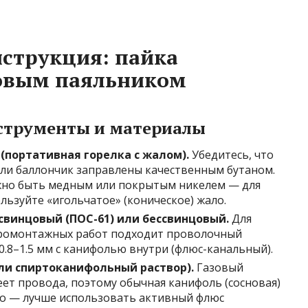
струкция: пайка
зовым паяльником
струменты и материалы
(портативная горелка с жалом).
Убедитесь, что
или баллончик заправлены качественным бутаном.
лжно быть медным или покрытым никелем — для
льзуйте «игольчатое» (коническое) жало.
свинцовый (ПОС-61) или бессвинцовый.
Для
ромонтажных работ подходит проволочный
.8–1.5 мм с канифолью внутри (флюс-канальный).
ли спиртоканифольный раствор).
Газовый
еет провода, поэтому обычная канифоль (сосновая)
но — лучше использовать активный флюс