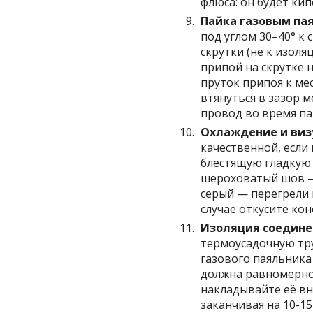
флюса: он будет кип
Пайка газовым пая
под углом 30–40° к 
скрутки (не к изоля
припой на скрутке 
пруток припоя к ме
втянуться в зазор 
провод во время па
Охлаждение и виз
качественной, если
блестящую гладкую 
шероховатый шов — 
серый — перегрели 
случае откусите кон
Изоляция соедине
термоусадочную тру
газового паяльника 
должна равномерно 
накладывайте её вн
заканчивая на 10-1