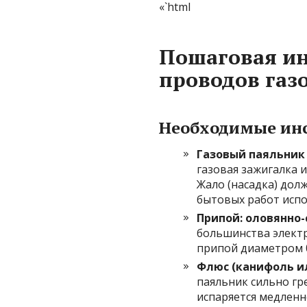
«`html
Пошаговая ин
проводов га
Необходимые ин
Газовый паяльник 
газовая зажигалка 
Жало (насадка) до
бытовых работ испо
Припой: оловянно-
большинства элект
припой диаметром 0
Флюс (канифоль и
паяльник сильно гр
испаряется медлен