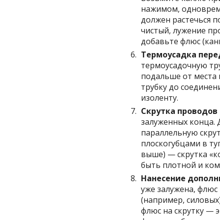
нажимом, одноврем
должен растечься п
чистый, лужение пр
добавьте флюс (кан
Термоусадка перед
термоусадочную тру
подальше от места 
трубку до соединен
изоленту.
Скрутка проводов 
залуженных конца. 
параллельную скрут
плоскогубцами в туг
выше) — скрутка «к
быть плотной и ком
Нанесение дополн
уже залужена, флюс
(например, силовых
флюс на скрутку — 