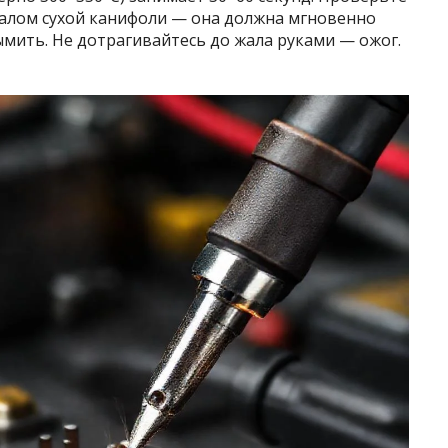
жалом сухой канифоли — она должна мгновенно
ымить. Не дотрагивайтесь до жала руками — ожог.