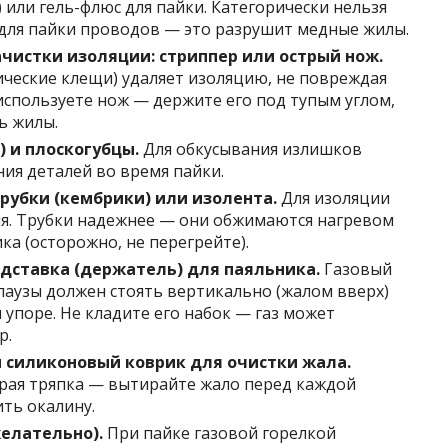
 или гель-флюс для пайки. Категорически нельзя
для пайки проводов — это разрушит медные жилы.
чистки изоляции: стриппер или острый нож.
ческие клещи) удаляет изоляцию, не повреждая
используете нож — держите его под тупым углом,
ь жилы.
) и плоскогубцы.
Для обкусывания излишков
ия деталей во время пайки.
рубки (кембрики) или изолента.
Для изоляции
ия. Трубки надежнее — они обжимаются нагревом
ка (осторожно, не перегрейте).
дставка (держатель) для паяльника.
Газовый
паузы должен стоять вертикально (жалом вверх)
 упоре. Не кладите его набок — газ может
р.
и силиконовый коврик для очистки жала.
рая тряпка — вытирайте жало перед каждой
ить окалину.
елательно).
При пайке газовой горелкой