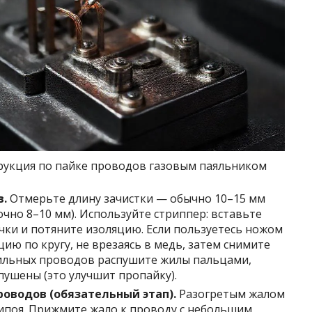
рукция по пайке проводов газовым паяльником
в.
Отмерьте длину зачистки — обычно 10–15 мм
очно 8–10 мм). Используйте стриппер: вставьте
чки и потяните изоляцию. Если пользуетесь ножом
ию по кругу, не врезаясь в медь, затем снимите
жильных проводов распушите жилы пальцами,
пушены (это улучшит пропайку).
оводов (обязательный этап).
Разогретым жалом
ипоя. Прижмите жало к проводу с небольшим