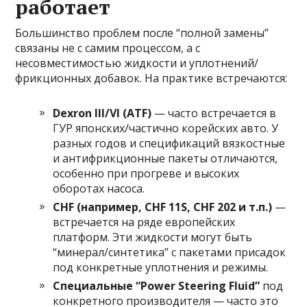
работает
Большинство проблем после “полной замены”
связаны не с самим процессом, а с
несовместимостью жидкости и уплотнений/
фрикционных добавок. На практике встречаются:
Dexron III/VI (ATF)
— часто встречается в
ГУР японских/частично корейских авто. У
разных годов и спецификаций вязкостные
и антифрикционные пакеты отличаются,
особенно при прогреве и высоких
оборотах насоса.
CHF (например, CHF 11S, CHF 202 и т.п.)
—
встречается на ряде европейских
платформ. Эти жидкости могут быть
“минерал/синтетика” с пакетами присадок
под конкретные уплотнения и режимы.
Специальные “Power Steering Fluid”
под
конкретного производителя — часто это