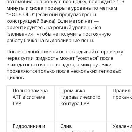
автомобиль на ровную площадку, подождите 1–3
минуты и снова проверьте уровень по меткам
“HOT/COLD” (если они предусмотрены
конструкцией бачка). Если меток нет —
ориентируйтесь на ровный уровень без
“заливания”, чтобы не получить постоянную
работу бачка на выдавливание пены.
После полной замены не откладывайте проверку
через сутки: жидкость может “усесться” после
выхода остаточного воздуха, а микроутечки
проявляются только после нескольких тепловых
циклов.
Полная замена
Промывка
Правил
ATF в системе
гидравлического
прокачк
ГУР
контура ГУР
Гидролиния и
Слив
Удален