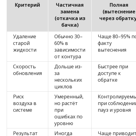
Критерий
Частичная
Полная
замена
(вытеснение
(откачка из
через обратку
бачка)
Удаление
Обычно 30–
Чаще 80–95% п
старой
60% в
факту
жидкости
зависимости
вытеснения
от контура
Скорость
Дольше из-
Быстрее при
обновления
за
доступе к
нескольких
обратке
циклов
Риск
Умеренный,
Контролируем
воздуха в
но растёт
при соблюдени
системе
при
пауз и уровня
ошибках по
уровню
Результат
Иногда
Чаще приводи