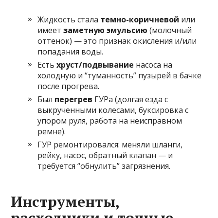
Жидкость стала
темно-коричневой
или
имеет
заметную эмульсию
(молочный
оттенок) — это признак окисления и/или
попадания воды.
Есть
хруст/подвывание
насоса на
холодную и “туманность” пузырей в бачке
после прогрева.
Был
перегрев
ГУРа (долгая езда с
выкрученными колесами, буксировка с
упором руля, работа на неисправном
ремне).
ГУР ремонтировался: меняли шланги,
рейку, насос, обратный клапан — и
требуется “обнулить” загрязнения.
Инструменты,
расходники и точные