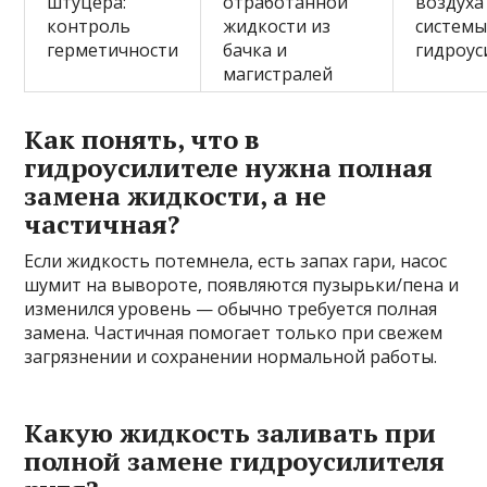
штуцера:
отработанной
воздуха
контроль
жидкости из
систем
герметичности
бачка и
гидроус
магистралей
Как понять, что в
гидроусилителе нужна полная
замена жидкости, а не
частичная?
Если жидкость потемнела, есть запах гари, насос
шумит на вывороте, появляются пузырьки/пена и
изменился уровень — обычно требуется полная
замена. Частичная помогает только при свежем
загрязнении и сохранении нормальной работы.
Какую жидкость заливать при
полной замене гидроусилителя