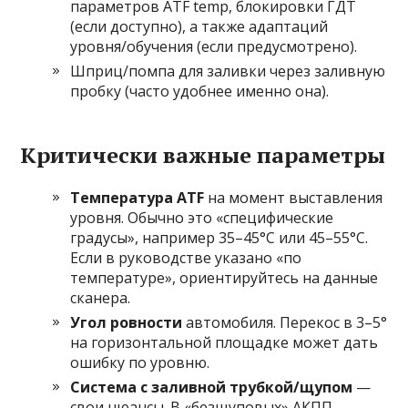
параметров ATF temp, блокировки ГДТ
(если доступно), а также адаптаций
уровня/обучения (если предусмотрено).
Шприц/помпа для заливки через заливную
пробку (часто удобнее именно она).
Критически важные параметры
Температура ATF
на момент выставления
уровня. Обычно это «специфические
градусы», например 35–45°C или 45–55°C.
Если в руководстве указано «по
температуре», ориентируйтесь на данные
сканера.
Угол ровности
автомобиля. Перекос в 3–5°
на горизонтальной площадке может дать
ошибку по уровню.
Система с заливной трубкой/щупом
—
свои нюансы. В «безщуповых» АКПП