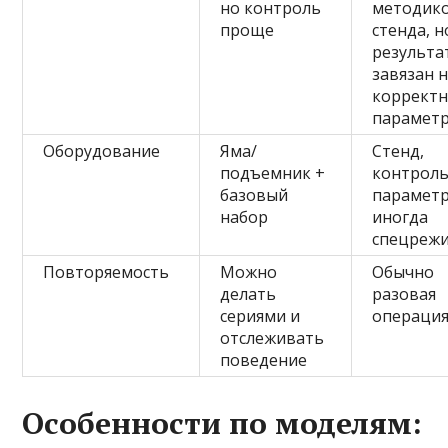
но контроль
методик
проще
стенда, н
результа
завязан 
коррект
парамет
Оборудование
Яма/
Стенд,
подъемник +
контрол
базовый
параметр
набор
иногда
спецреж
Повторяемость
Можно
Обычно
делать
разовая
сериями и
операци
отслеживать
поведение
Особенности по моделям: