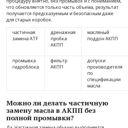
процедуру внятно, без промывок и с пониманием,
что обновляется только часть объема, результат
получается предсказуемым и безопасным даже
для старых коробок.
частичная
дренажная
масляный
замена ATF
пробка
поддон АКПП
АКПП
промывка
фильтр
допуски
гидроблока
АКПП
производителя
по
спецификации
масла
Можно ли делать частичную
замену масла в АКПП без
полной промывки?
Да. Частичная замена обычно выполняется