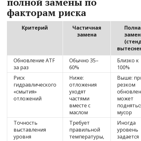
полной замены по
факторам риска
Критерий
Частичная
Полна
замена
замен
(стен
вытесне
Обновление ATF
Обычно 35–
Близко к
за раз
60%
100%
Риск
Ниже:
Выше: пр
гидравлического
отложения
резком
«смытия»
уходят
обновле
отложений
частями
может
вместе с
поднятьс
маслом
мусор
Точность
Требует
Иногда
выставления
правильной
уровень
уровня
температуры,
задается