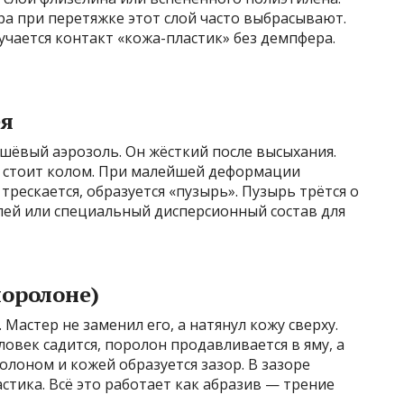
ра при перетяжке этот слой часто выбрасывают.
учается контакт «кожа-пластик» без демпфера.
ея
ёвый аэрозоль. Он жёсткий после высыхания.
 а стоит колом. При малейшей деформации
трескается, образуется «пузырь». Пузырь трётся о
клей или специальный дисперсионный состав для
поролоне)
астер не заменил его, а натянул кожу сверху.
овек садится, поролон продавливается в яму, а
олоном и кожей образуется зазор. В зазоре
стика. Всё это работает как абразив — трение