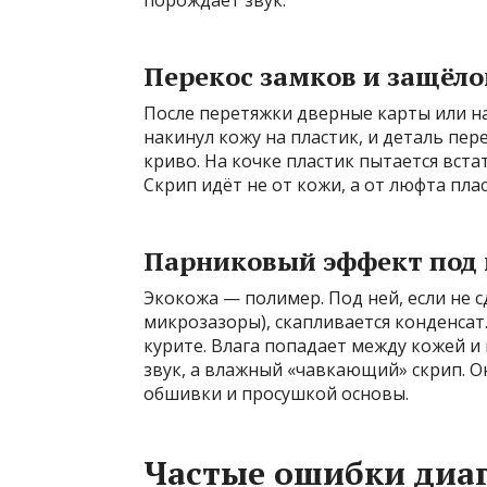
порождает звук.
Перекос замков и защёло
После перетяжки дверные карты или на
накинул кожу на пластик, и деталь пе
криво. На кочке пластик пытается вста
Скрип идёт не от кожи, а от люфта пла
Парниковый эффект под
Экокожа — полимер. Под ней, если не
микрозазоры), скапливается конденсат.
курите. Влага попадает между кожей и 
звук, а влажный «чавкающий» скрип. О
обшивки и просушкой основы.
Частые ошибки диа