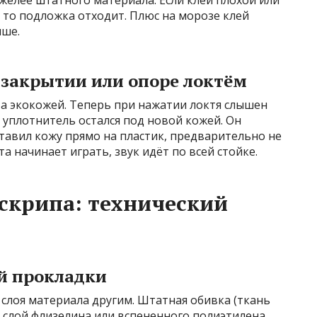
желее штатного материала. Если клей плохой или
 то подложка отходит. Плюс на морозе клей
ыше.
и закрытии или опоре локтём
та экокожей. Теперь при нажатии локтя слышен
й уплотнитель остался под новой кожей. Он
ставил кожу прямо на пластик, предварительно не
та начинает играть, звук идёт по всей стойке.
скрипа: технический
й прокладки
слоя материала другим. Штатная обивка (ткань
 слой флизелина или вспененного полиэтилена.