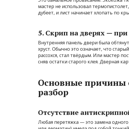
Это банальное провисание. Экокожа тя
мастер не использовал термопистолет,
дубеет, и лист начинает хлопать по кр
5. Скрип на дверях — пр
Внутренняя панель двери была обтяну
хруст. Обычно это означает, что стары
рассохся, стал твёрдым. Или мастер по
сняв остатки старого клея. Дверная кар
Основные причины 
разбор
Отсутствие антискрипно
Любая перетяжка — это замена одного 
или дерматин) имела под собой тонкий