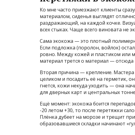
Ко мне часто приезжают клиенты сраз
материалом, сиденья выглядят отлично.
раздражающий, на каждой кочке. Визуал
всех стыках. Чаще всего виновата не э
Сама экокожа — это плотный полимерны
Если подложка (поролон, войлок) остал
ровно. Между кожей и пластиком или м
материал трется о материал — отсюда 
Вторая причина — крепление. Мастера 
целиком и посадить её на герметик, он
гнется, кожи некуда уходить — она нач
для дверных карт и центральных тонне
Ещё момент: экокожа боится перепадов
-20 летом +30, то после перетяжки сало
Плёнка дубеет на морозе и трещит при
образовавшиеся складки начинают «гул