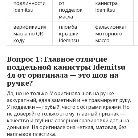
подлинности
от
канистра
Idemitsu
подделок
Idemitsu
масла
верификация
пломба
фальсификат
масла по QR-
крышки
моторного
коду
Idemitsu
масла
Вопрос 1: Главное отличие
поддельной канистры Idemitsu
4л от оригинала — это шов на
ручке?
Да, но не только. У оригинала шов на ручке
аккуратный, едва заметный и не травмирует руку.
У подделки — грубый, часто с острыми краями. Но
не доверяйте только этому: главный признак —
качество и глубина лазерной гравировки даты на
донышке. На оригинале она четкая, матовая, без
наплывов пластика.