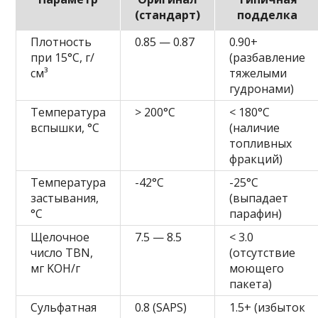
(стандарт)
подделка
Плотность
0.85 — 0.87
0.90+
при 15°C, г/
(разбавление
см³
тяжелыми
гудронами)
Температура
> 200°C
< 180°C
вспышки, °C
(наличие
топливных
фракций)
Температура
-42°C
-25°C
застывания,
(выпадает
°C
парафин)
Щелочное
7.5 — 8.5
< 3.0
число TBN,
(отсутствие
мг KOH/г
моющего
пакета)
Сульфатная
0.8 (SAPS)
1.5+ (избыток