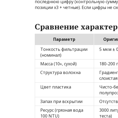
последнюю цифру (контрольную сумму):
позиции x3 + четные). Если цифры не с
Сравнение характер
Параметр
Оригин
Тонкость фильтрации
5 мкм ± 
(номинал)
Масса (10», сухой)
180-200 г
Структура волокна
Градиен
слоистая
Цвет пластика
Чисто-б
полупро
Запах при вскрытии
Отсутств
Ресурс (грязная вода
3000 лит
100 NTU)
теста)