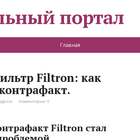
льный портал
Главная
льтр Filtron: как
контрафакт.
дделок
Комментарии: 0
нтрафакт Filtron стал
проблемой