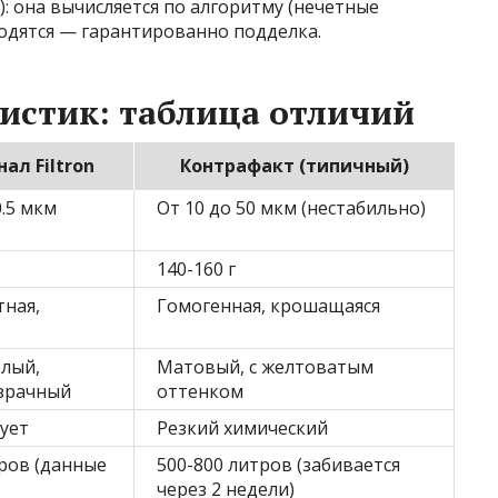
 она вычисляется по алгоритму (нечетные
ходятся — гарантированно подделка.
истик: таблица отличий
ал Filtron
Контрафакт (типичный)
0.5 мкм
От 10 до 50 мкм (нестабильно)
140-160 г
тная,
Гомогенная, крошащаяся
елый,
Матовый, с желтоватым
зрачный
оттенком
ует
Резкий химический
ров (данные
500-800 литров (забивается
через 2 недели)