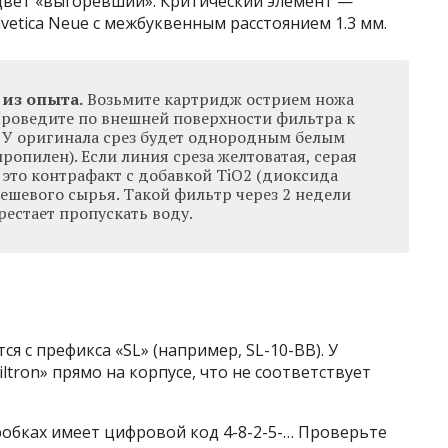
цвет «выгоревший». Критический элемент —
vetica Neue с межбуквенным расстоянием 1.3 мм.
из опыта.
Возьмите картридж острием ножа
Проведите по внешней поверхности фильтра к
. У оригинала срез будет однородным белым
опилен). Если линия среза желтоватая, серая
это контрафакт с добавкой TiO2 (диоксида
ешевого сырья. Такой фильтр через 2 недели
рестает пропускать воду.
я с префикса «SL» (например, SL-10-BB). У
iltron» прямо на корпусе, что не соответствует
обках имеет цифровой код 4-8-2-5-… Проверьте