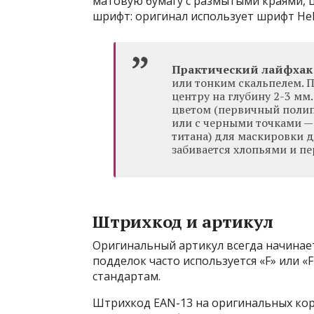
матовую бумагу с размытыми краями, 
шрифт: оригинал использует шрифт Hel
Практический лайфхак 
или тонким скальпелем. 
центру на глубину 2-3 мм
цветом (первичный полипр
или с черными точками — 
титана) для маскировки д
забивается хлопьями и пе
Штрихкод и артикул
Оригинальный артикул всегда начинаетс
подделок часто используется «F» или «F
стандартам.
Штрихкод EAN-13 на оригинальных кор