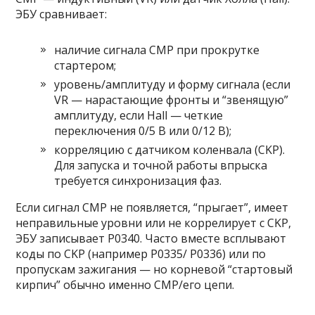
ЭБУ сравнивает:
наличие сигнала CMP при прокрутке
стартером;
уровень/амплитуду и форму сигнала (если
VR — нарастающие фронты и “звенящую”
амплитуду, если Hall — четкие
переключения 0/5 В или 0/12 В);
корреляцию с датчиком коленвала (CKP).
Для запуска и точной работы впрыска
требуется синхронизация фаз.
Если сигнал CMP не появляется, “прыгает”, имеет
неправильные уровни или не коррелирует с CKP,
ЭБУ записывает P0340. Часто вместе всплывают
коды по CKP (например P0335/ P0336) или по
пропускам зажигания — но корневой “стартовый
кирпич” обычно именно CMP/его цепи.