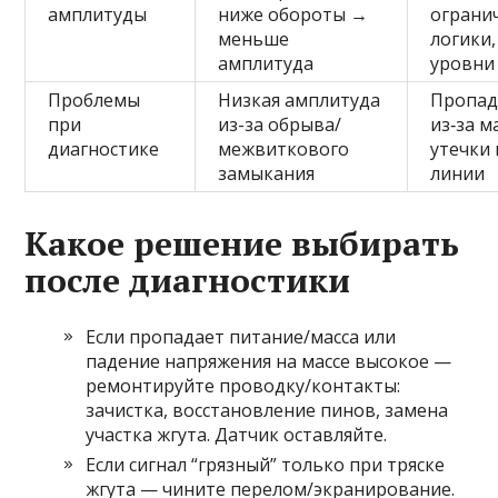
амплитуды
ниже обороты →
ограни
меньше
логики
амплитуда
уровни
Проблемы
Низкая амплитуда
Пропад
при
из-за обрыва/
из‑за м
диагностике
межвиткового
утечки 
замыкания
линии
Какое решение выбирать
после диагностики
Если пропадает питание/масса или
падение напряжения на массе высокое —
ремонтируйте проводку/контакты:
зачистка, восстановление пинов, замена
участка жгута. Датчик оставляйте.
Если сигнал “грязный” только при тряске
жгута — чините перелом/экранирование.