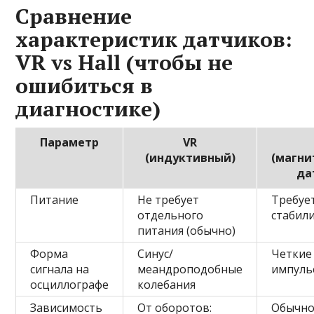
Сравнение
характеристик датчиков:
VR vs Hall (чтобы не
ошибиться в
диагностике)
Параметр
VR
(индуктивный)
(магни
да
Питание
Не требует
Требует
отдельного
стабил
питания (обычно)
Форма
Синус/
Четкие
сигнала на
меандроподобные
импуль
осциллографе
колебания
Зависимость
От оборотов:
Обычно