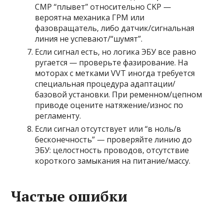
CMP “плывет” относительно CKP —
вероятна механика ГРМ или
фазовращатель, либо датчик/сигнальная
линия не успевают/“шумят”.
Если сигнал есть, но логика ЭБУ все равно
ругается — проверьте фазирование. На
моторах с метками VVT иногда требуется
специальная процедура адаптации/
базовой установки. При ременном/цепном
приводе оцените натяжение/износ по
регламенту.
Если сигнал отсутствует или “в ноль/в
бесконечность” — проверяйте линию до
ЭБУ: целостность проводов, отсутствие
короткого замыкания на питание/массу.
Частые ошибки