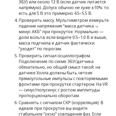
ЭБУ) или около 12 В (если датчик питается
напрямую). Допуск обычно не хуже ±10%: то
есть для 5 В это примерно 4.5–5.5 В.
Проверить массу. Мультиметром измерьте
падение напряжения “масса датчика ↔
минус АКБ” при прокрутке. Нормально —
доли вольта; если видите 0.5–1.0 В и выше,
масса подгнила и датчик фактически
“уходит” по порогам.
Проверить сигнал осциллографом.
Подключение по схеме ЭБУ/датчика
обязательно, но общий смысл такой: на
датчике Холла должны быть четкие
прямоугольные импульсы с повторяемыми
фронтами при прокрутке стартером. На VR
— синус/полусинус с ростом амплитуды
пропорционально оборотам.
Сравнить с сигналом CKP (корреляция). В
идеале при прокрутке вы видите
стабильное “окно” совпадения фаз. Если