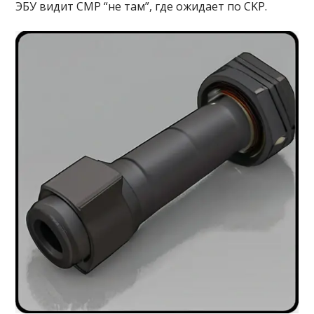
ЭБУ видит CMP “не там”, где ожидает по CKP.