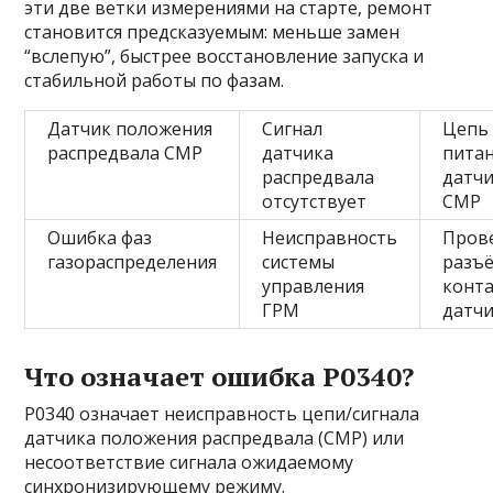
эти две ветки измерениями на старте, ремонт
становится предсказуемым: меньше замен
“вслепую”, быстрее восстановление запуска и
стабильной работы по фазам.
Датчик положения
Сигнал
Цепь
распредвала CMP
датчика
пита
распредвала
датч
отсутствует
CMP
Ошибка фаз
Неисправность
Пров
газораспределения
системы
разъё
управления
конт
ГРМ
датч
Что означает ошибка P0340?
P0340 означает неисправность цепи/сигнала
датчика положения распредвала (CMP) или
несоответствие сигнала ожидаемому
синхронизирующему режиму.