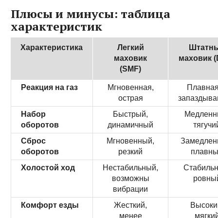
Плюсы и минусы: таблица
характеристик
Характеристика
Легкий
Штатн
маховик
маховик (
(SMF)
Реакция на газ
Мгновенная,
Плавная
острая
запаздыв
Набор
Быстрый,
Медленн
оборотов
динамичный
тягучи
Сброс
Мгновенный,
Замедлен
оборотов
резкий
плавн
Холостой ход
Нестабильный,
Стабильн
возможны
ровны
вибрации
Комфорт езды
Жесткий,
Высоки
менее
мягки