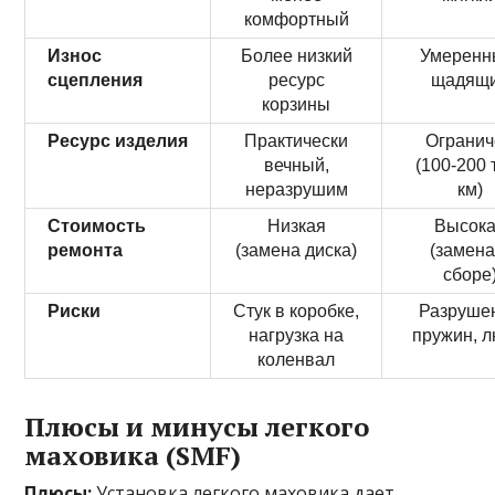
комфортный
Износ
Более низкий
Умеренн
сцепления
ресурс
щадящ
корзины
Ресурс изделия
Практически
Огранич
вечный,
(100-200 
неразрушим
км)
Стоимость
Низкая
Высок
ремонта
(замена диска)
(замена
сборе
Риски
Стук в коробке,
Разруше
нагрузка на
пружин, 
коленвал
Плюсы и минусы легкого
маховика (SMF)
Плюсы:
Установка легкого маховика дает