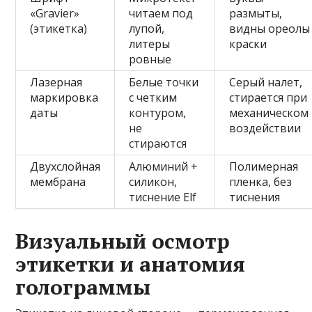
«Gravier»
читаем под
размыты,
(этикетка)
лупой,
видны ореолы
литеры
краски
ровные
Лазерная
Белые точки
Серый налет,
маркировка
с четким
стирается при
даты
контуром,
механическом
не
воздействии
стираются
Двухслойная
Алюминий +
Полимерная
мембрана
силикон,
пленка, без
тиснение Elf
тиснения
Визуальный осмотр
этикетки и анатомия
голограммы