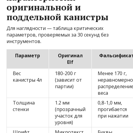
оригинальной и
поддельной канистры
Для наглядности — таблица критических
параметров, проверяемых за 30 секунд без
инструментов.
Параметр
Оригинал
Фальсифика
Elf
Вес
180-200 г
Менее 170 г,
канистры 4л
(зависит от
неравномерно
партии)
распределени
веса
Толщина
1.2 мм
0,8-1,0 мм,
стенки
(прозрачный
прогибается
участок для
при нажатии
уровня)
Шрифт
Микротекст
Буквы