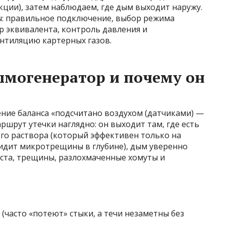
кции), затем наблюдаем, где дым выходит наружу.
сы: правильное подключение, выбор режима
ар эквивалента, контроль давления и
ентиляцию картерных газов.
ымогенератор и почему он
ение баланса «подсчитано воздухом (датчиками) —
шрут утечки наглядно: он выходит там, где есть
го раствора (который эффективен только на
видит микротрещины в глубине), дым уверенно
еста, трещины, разлохмаченные хомуты и
(часто «потеют» стыки, а течи незаметны без