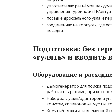
уплотнителях разъёмов вакуумн
управления турбиной/ЕГР/актуа
посадке дроссельного узла и пе
соединениях на корпусах, где е
посадки.
Подготовка: без ге
«гулять» и вводить 
Оборудование и расходн
Дымогенератор для поиска подсо
работать в режиме, при которо
Набор заглушек/адаптеров и уп
конусом, силиконовые муфты, т
Хомуты/стяжки для временной г