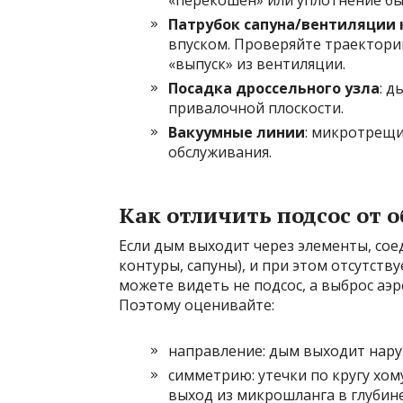
«перекошен» или уплотнение бы
Патрубок сапуна/вентиляции 
впуском. Проверяйте траекторию
«выпуск» из вентиляции.
Посадка дроссельного узла
: д
привалочной плоскости.
Вакуумные линии
: микротрещи
обслуживания.
Как отличить подсос от 
Если дым выходит через элементы, сое
контуры, сапуны), и при этом отсутств
можете видеть не подсос, а выброс аэр
Поэтому оценивайте:
направление: дым выходит наруж
симметрию: утечки по кругу хо
выход из микрошланга в глубине