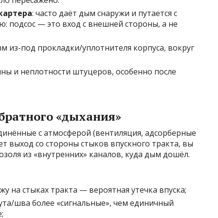
ло пересажено.
картера
: часто даёт дым снаружи и путается с
: подсос — это вход с внешней стороны, а не
ым из-под прокладки/уплотнителя корпуса, вокруг
ны и неплотности штуцеров, особенно после
обратного «дыхания»
динённые с атмосферой (вентиляция, адсорберные
ует выход со стороны стыков впускного тракта, вы
озоля из «внутренних» каналов, куда дым дошёл.
у на стыках тракта — вероятная утечка впуска;
мута/шва более «сигнальные», чем единичный
;