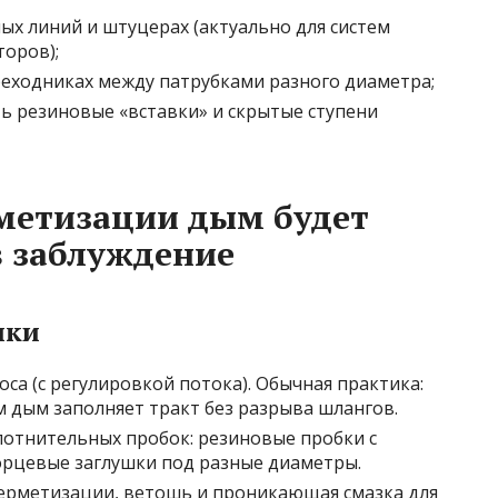
ых линий и штуцерах (актуально для систем
торов);
реходниках между патрубками разного диаметра;
сть резиновые «вставки» и скрытые ступени
рметизации дым будет
в заблуждение
ики
са (с регулировкой потока). Обычная практика:
м дым заполняет тракт без разрыва шлангов.
лотнительных пробок: резиновые пробки с
орцевые заглушки под разные диаметры.
ерметизации, ветошь и проникающая смазка для