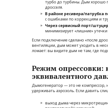
турбо до турбины. Дым хорошо 
дросселя.
В районе ресивера/патрубка 
с ошибками по коррекциям и тру
Через сервисный порт/штуце
минимизирует «лишние» утечки 
Если подключение сделано «после дросс
вентиляции, дым может уходить в нео
ломает: вы видите дым не там, где подс
Режим опрессовки: 
эквивалентного дав
Дымогенератор — это не компрессор, н
удерживать аэрозоль. Если давить сли
выход дыма через микротрещин