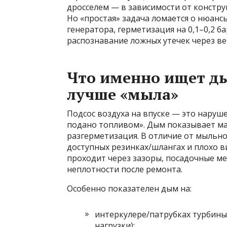
дросселем — в зависимости от констру
Но «простая» задача ломается о нюан
генератора, герметизация на 0,1–0,2 б
распознавание ложных утечек через в
Что именно ищет д
лучше «мыла»
Подсос воздуха на впуске — это наруш
подано топливом». Дым показывает мар
разгерметизация. В отличие от мыльно
доступных резинках/шлангах и плохо 
проходит через зазоры, посадочные м
неплотности после ремонта.
Особенно показателен дым на:
интеркулере/патрубках турбины 
нагрузки);