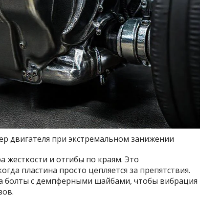
тер двигателя при экстремальном занижении
а жесткости и отгибы по краям. Это
огда пластина просто цепляется за препятствия.
на болты с демпферными шайбами, чтобы вибрация
зов.