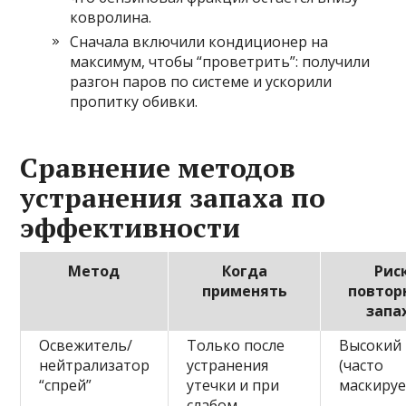
ковролина.
Сначала включили кондиционер на
максимум, чтобы “проветрить”: получили
разгон паров по системе и ускорили
пропитку обивки.
Сравнение методов
устранения запаха по
эффективности
Метод
Когда
Рис
применять
повтор
запа
Освежитель/
Только после
Высокий
нейтрализатор
устранения
(часто
“спрей”
утечки и при
маскируе
слабом