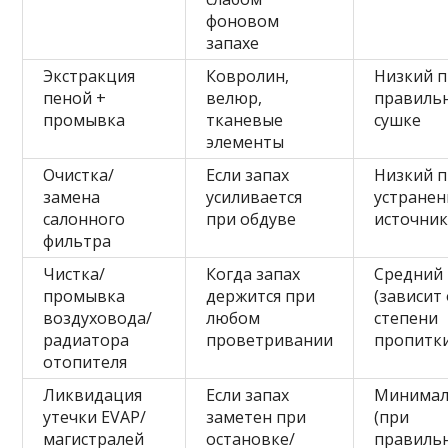
фоновом
запахе
Экстракция
Ковролин,
Низкий 
пеной +
велюр,
правиль
промывка
тканевые
сушке
элементы
Очистка/
Если запах
Низкий 
замена
усиливается
устране
салонного
при обдуве
источни
фильтра
Чистка/
Когда запах
Средний
промывка
держится при
(зависит
воздуховода/
любом
степени
радиатора
проветривании
пропитк
отопителя
Ликвидация
Если запах
Минима
утечки EVAP/
заметен при
(при
магистралей
остановке/
правиль