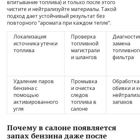
впитывание топлива) и только после этого
чистите и нейтрализуйте материалы. Такой
подход дает устойчивый результат без
повторного “аромата при каждом тепле”.
Локализация
Проверка
Диагности
источника утечки
топливной
замена
топлива
магистрали
топливног
и шлангов
фильтра
Удаление паров
Промывка
Обработка
бензина с
и очистка
обивки и 
помощью
следов
нейтрализ
активированного
топлива в
запахов
угля
салоне
Почему в салоне появляется
запах бензина даже после