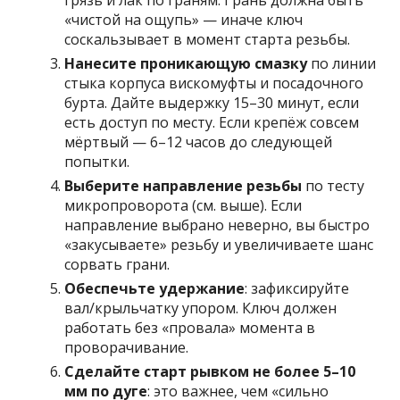
грязь и лак по граням. Грань должна быть
«чистой на ощупь» — иначе ключ
соскальзывает в момент старта резьбы.
Нанесите проникающую смазку
по линии
стыка корпуса вискомуфты и посадочного
бурта. Дайте выдержку 15–30 минут, если
есть доступ по месту. Если крепёж совсем
мёртвый — 6–12 часов до следующей
попытки.
Выберите направление резьбы
по тесту
микропроворота (см. выше). Если
направление выбрано неверно, вы быстро
«закусываете» резьбу и увеличиваете шанс
сорвать грани.
Обеспечьте удержание
: зафиксируйте
вал/крыльчатку упором. Ключ должен
работать без «провала» момента в
проворачивание.
Сделайте старт рывком не более 5–10
мм по дуге
: это важнее, чем «сильно