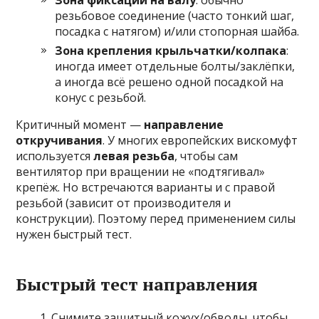
Зона фиксации на валу
: обычно
резьбовое соединение (часто тонкий шаг,
посадка с натягом) и/или стопорная шайба.
Зона крепления крыльчатки/колпака
:
иногда имеет отдельные болты/заклёпки,
а иногда всё решено одной посадкой на
конус с резьбой.
Критичный момент —
направление
откручивания
. У многих европейских вискомуфт
используется
левая резьба
, чтобы сам
вентилятор при вращении не «подтягивал»
крепёж. Но встречаются варианты и с правой
резьбой (зависит от производителя и
конструкции). Поэтому перед применением силы
нужен быстрый тест.
Быстрый тест направления
Снимите защитный кожух/обводы, чтобы