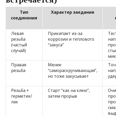
Тип
Характер заедания
соединения
Левая
Прикипает из-за
Тес
резьба
коррозии и теплового
нап
(частый
“закуса”
про
случай)
сты
мик
Правая
Менее
Точ
резьба
“самораскручивающая”,
нап
но тоже закусывает
уде
Резьба +
Старт “как на клею”,
Очи
герметик/
затем прорыв
про
лак
пр
сма
вы