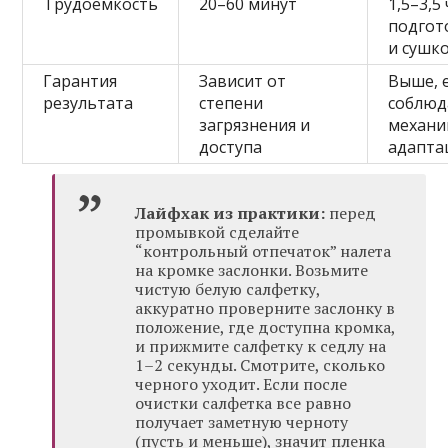
Трудоемкость
20–60 минут
1,5–3,5 
подгот
и сушк
Гарантия
Зависит от
Выше, 
результата
степени
соблюд
загрязнения и
механи
доступа
адапт
Лайфхак из практики:
перед
промывкой сделайте
“контрольный отпечаток” налета
на кромке заслонки. Возьмите
чистую белую салфетку,
аккуратно проверните заслонку в
положение, где доступна кромка,
и прижмите салфетку к седлу на
1–2 секунды. Смотрите, сколько
черного уходит. Если после
очистки салфетка все равно
получает заметную черноту
(пусть и меньше), значит пленка