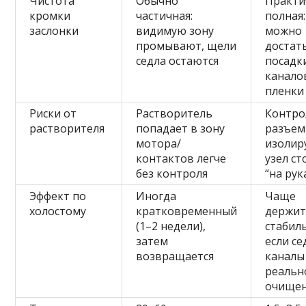
Чистота
Обычно
Практи
кромки
частичная:
полная:
заслонки
видимую зону
можно
промывают, щели
достат
седла остаются
посадк
канало
пленки
Риски от
Растворитель
Контро
растворителя
попадает в зону
разъе
мотора/
изолир
контактов легче
узел ст
без контроля
“на рук
Эффект по
Иногда
Чаще
холостому
кратковременный
держит
(1–2 недели),
стабил
затем
если се
возвращается
каналы
реальн
очище