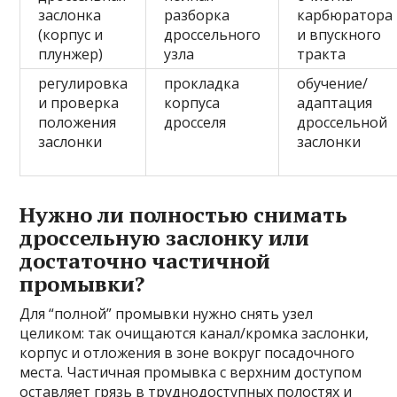
заслонка
разборка
карбюратора
(корпус и
дроссельного
и впускного
плунжер)
узла
тракта
регулировка
прокладка
обучение/
и проверка
корпуса
адаптация
положения
дросселя
дроссельной
заслонки
заслонки
Нужно ли полностью снимать
дроссельную заслонку или
достаточно частичной
промывки?
Для “полной” промывки нужно снять узел
целиком: так очищаются канал/кромка заслонки,
корпус и отложения в зоне вокруг посадочного
места. Частичная промывка с верхним доступом
оставляет грязь в труднодоступных полостях и