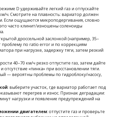
в режиме D удерживайте легкий газ и отпускайте
км/ч. Смотрите на плавность: вариатор должен
и. Если ощущаются микроподергивания, словно
это часто клинит/изношены соленоиды
а.
открытой дроссельной заслонкой (например, 35–
 проблему по ratio error и по коррекциям
атора при нагрузке, задержку тяги, затем резкий
корости 40–70 км/ч резко отпустите газ, затем дайте
и отсутствие «пинка» при восстановлении тяги.
ый — вероятны проблемы по гидроблоку/насосу,
зкой
: выберите участок, где вариатор работает под
казывают перегрев и износ. Признак деградации:
минут нагрузки и появление предупреждений на
рможении двигателем
: отпустите газ и проверьте