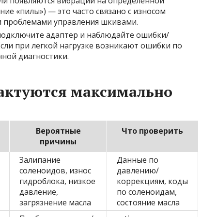
сли появляются вибрации на определенной
ие «пилы») — это часто связано с износом
и проблемами управления шкивами.
 подключите адаптер и наблюдайте ошибки/
Если при легкой нагрузке возникают ошибки по
нной диагностики.
актуются максимально
Вероятные
Что проверить
причины
Залипание
Данные по
соленоидов, износ
давлению/
гидроблока, низкое
коррекциям, коды
давление,
по соленоидам,
загрязнение масла
состояние масла