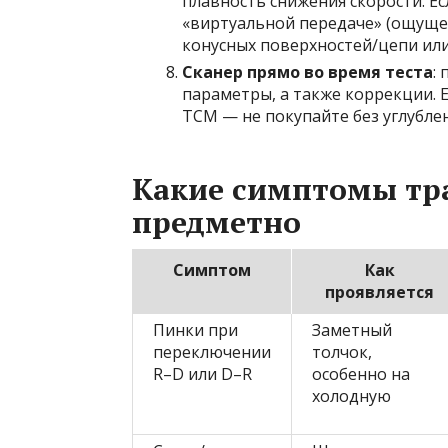
плавность снижения скорости. Е
«виртуальной передаче» (ощущен
конусных поверхностей/цепи ил
Сканер прямо во время теста
:
параметры, а также коррекции. 
TCM — не покупайте без углубле
Какие симптомы тр
предметно
Симптом
Как
проявляется
Пинки при
Заметный
переключении
толчок,
R–D или D–R
особенно на
холодную