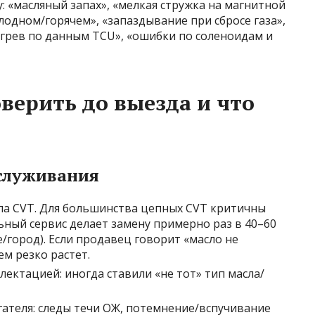
у: «масляный запах», «мелкая стружка на магнитной
олодном/горячем», «запаздывание при сбросе газа»,
егрев по данным TCU», «ошибки по соленоидам и
верить до выезда и что
служивания
ла CVT. Для большинства цепных CVT критичны
ьный сервис делает замену примерно раз в 40–60
е/город). Если продавец говорит «масло не
м резко растет.
лектацией: иногда ставили «не тот» тип масла/
ателя: следы течи ОЖ, потемнение/вспучивание