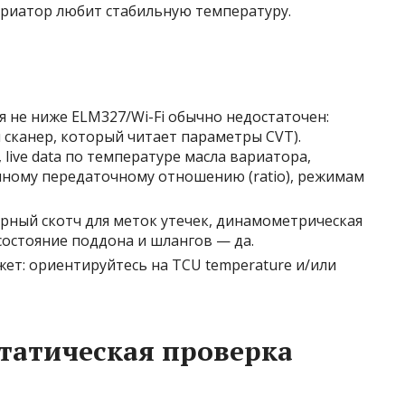
ариатор любит стабильную температуру.
 не ниже ELM327/Wi-Fi обычно недостаточен:
 сканер, который читает параметры CVT).
live data по температуре масла вариатора,
ному передаточному отношению (ratio), режимам
ярный скотч для меток утечек, динамометрическая
состояние поддона и шлангов — да.
ет: ориентируйтесь на TCU temperature и/или
татическая проверка