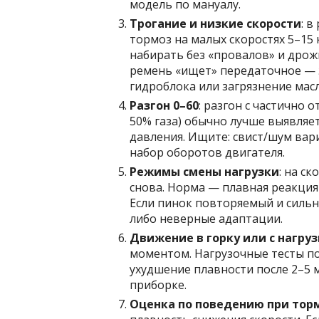
модель по мануалу.
Трогание и низкие скорости
: 
тормоз на малых скоростях 5–15 
набирать без «провалов» и дрож
ремень «ищет» передаточное — 
гидроблока или загрязнение масл
Разгон 0–60
: разгон с частично 
50% газа) обычно лучше выявляет
давления. Ищите: свист/шум вари
набор оборотов двигателя.
Режимы смены нагрузки
: на с
снова. Норма — плавная реакция 
Если пинок повторяемый и сильн
либо неверные адаптации.
Движение в горку или с нагру
моментом. Нагрузочные тесты по
ухудшение плавности после 2–5 
приборке.
Оценка по поведению при то