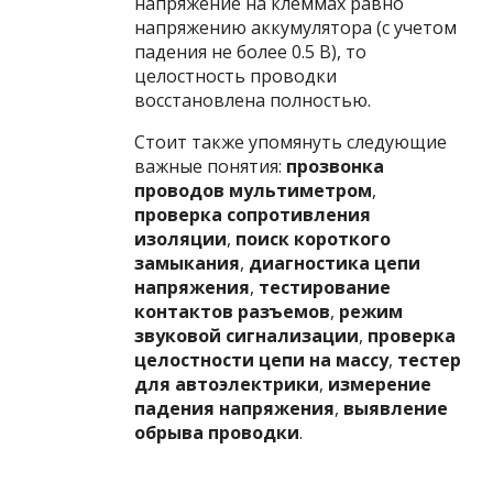
напряжение на клеммах равно
напряжению аккумулятора (с учетом
падения не более 0.5 В), то
целостность проводки
восстановлена полностью.
Стоит также упомянуть следующие
важные понятия:
прозвонка
проводов мультиметром
,
проверка сопротивления
изоляции
,
поиск короткого
замыкания
,
диагностика цепи
напряжения
,
тестирование
контактов разъемов
,
режим
звуковой сигнализации
,
проверка
целостности цепи на массу
,
тестер
для автоэлектрики
,
измерение
падения напряжения
,
выявление
обрыва проводки
.