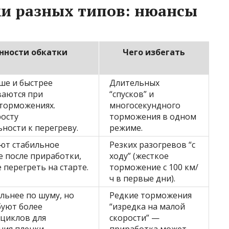
ки разных типов: нюансы
нности обкатки
Чего избегать
ше и быстрее
Длительных
аются при
“спусков” и
торможениях.
многосекундного
росту
торможения в одном
ности к перегреву.
режиме.
ют стабильное
Резких разогревов “с
 после приработки,
ходу” (жесткое
 перегреть на старте.
торможение с 100 км/
ч в первые дни).
льнее по шуму, но
Редкие торможения
буют более
“изредка на малой
 циклов для
скорости” —