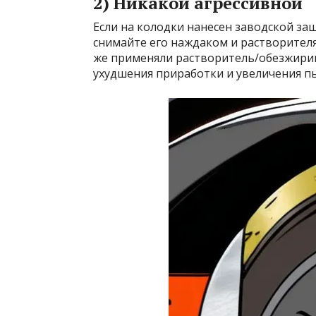
2) Никакой агрессивной
Если на колодки нанесен заводской за
снимайте его наждаком и растворителям
же применяли растворитель/обезжири
ухудшения приработки и увеличения п