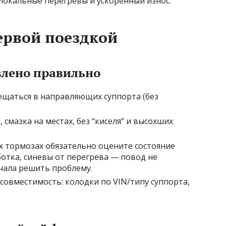
 локальные перегревы и ускоренный износ.
ервой поездкой
овлено правильно
щаться в направляющих суппорта (без
мазка на местах, без “киселя” и высохших
х тормозах обязательно оцените состояние
ботка, синевы от перегрева — повод не
ачала решить проблему.
совместимость: колодки по VIN/типу суппорта,