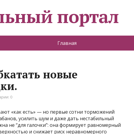
льный портал
Главная
бкатать новые
ки.
рии: 0
ают «как есть» — но первые сотни торможений
абанов, усилить шум и даже дать нестабильный
жна не “для галочки”: она формирует равномерный
верхностью и снижает риск неравномерного