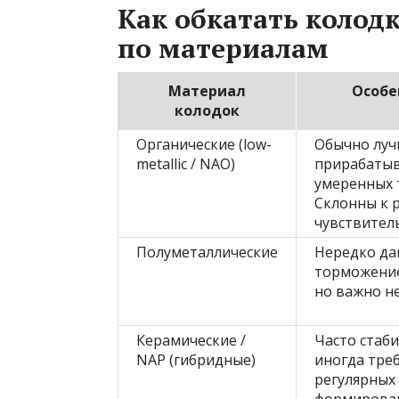
Как обкатать колод
по материалам
Материал
Особе
колодок
Органические (low-
Обычно луч
metallic / NAO)
прирабатыв
умеренных 
Склонны к 
чувствитель
Полуметаллические
Нередко да
торможение
но важно не
Керамические /
Часто стаби
NAP (гибридные)
иногда тре
регулярных