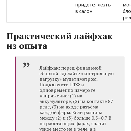
придётся лезть
мо
в салон
бло
ре
Практический лайфхак
из опыта
Лайфхак: перед финальной
сборкой сделайте «контрольную
нагрузку» мультиметром.
Подключите ПТФ и
одновременно измерьте
напряжение: (1) на
аккумуляторе, (2) на контакте 87
реле, (3) на входе разъёма
каждой фары. Если разница
между (2) и (3) больше 0.5–0.7 В
на работающих фарах, значит
узкое место не в реле, а в