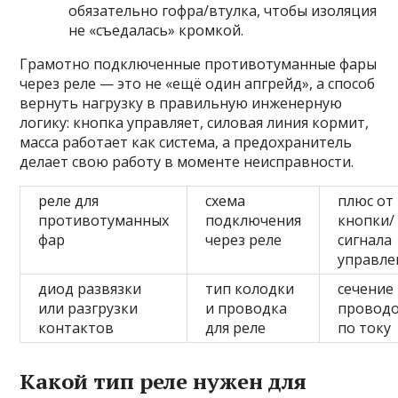
обязательно гофра/втулка, чтобы изоляция
не «съедалась» кромкой.
Грамотно подключенные противотуманные фары
через реле — это не «ещё один апгрейд», а способ
вернуть нагрузку в правильную инженерную
логику: кнопка управляет, силовая линия кормит,
масса работает как система, а предохранитель
делает свою работу в моменте неисправности.
реле для
схема
плюс от
противотуманных
подключения
кнопки/
фар
через реле
сигнала
управле
диод развязки
тип колодки
сечение
или разгрузки
и проводка
провод
контактов
для реле
по току
Какой тип реле нужен для