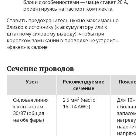
блоки с особенностями — чаще ставят 20 А,
ориентируясь на паспорт комплекта.
Ставить предохранитель нужно максимально
близко к источнику (к аккумулятору или к
штатному силовому выводу), чтобы при
коротком замыкании в проводке не устроить
«факел» в салоне.
Сечение проводов
Узел
Рекомендуемое
Поясн
сечение
Силовая линия
2.5 мм² (часто
Для 10–
к контактам
16–14 AWG)
с боль
30/87 (общая
запасом
на обе фары)
нагреву
падени
напряж