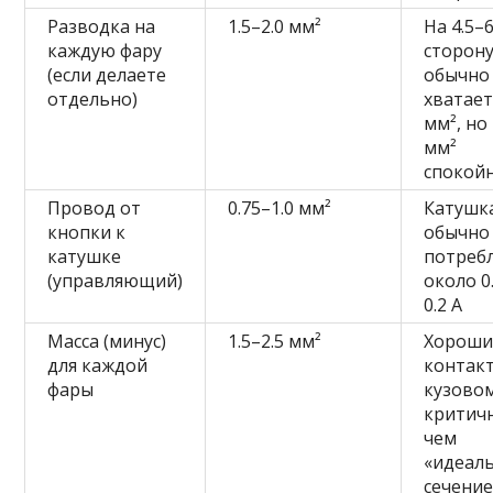
Разводка на
1.5–2.0 мм²
На 4.5–6
каждую фару
сторон
(если делаете
обычно
отдельно)
хватает
мм², но 
мм²
спокой
Провод от
0.75–1.0 мм²
Катушк
кнопки к
обычно
катушке
потреб
(управляющий)
около 0
0.2 А
Масса (минус)
1.5–2.5 мм²
Хороши
для каждой
контакт
фары
кузово
критичн
чем
«идеал
сечени