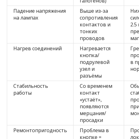
галогенов)
Падение напряжения
Выше из-за
Ниж
на лампах
сопротивления
сил
контактов и
2.5
тонких
пр
проводов
ма
Нагрев соединений
Нагревается
Гре
кнопка/
про
подрулевой
в п
узел и
но
разъёмы
Стабильность
Со временем
Об
работы
контакт
ста
«устаёт»,
пр
появляются
пр
мерцания/
мо
просадки
Ремонтопригодность
Проблема в
Пр
кнопке =
лок