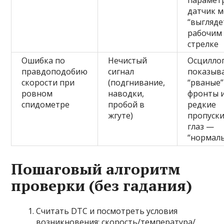
парамет
датчик 
“выгляде
рабочим
стрелке
Ошибка по
Нечистый
Осцилло
правдоподобию
сигнал
показыв
скорости при
(подгнивание,
“рваные”
ровном
наводки,
фронты 
спидометре
пробой в
редкие
жгуте)
пропуски
глаз —
“нормал
Пошаговый алгоритм
проверки (без гадания)
Считать DTC и посмотреть условия
возникновения: скорость/температура/