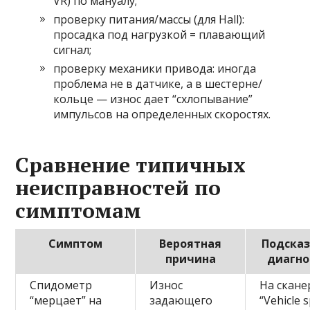
VR) по мануалу;
проверку питания/массы (для Hall):
просадка под нагрузкой = плавающий
сигнал;
проверку механики привода: иногда
проблема не в датчике, а в шестерне/
кольце — износ дает “схлопывание”
импульсов на определенных скоростях.
Сравнение типичных
неисправностей по
симптомам
Симптом
Вероятная
Подсказ
причина
диагно
Спидометр
Износ
На скане
“мерцает” на
задающего
“Vehicle 