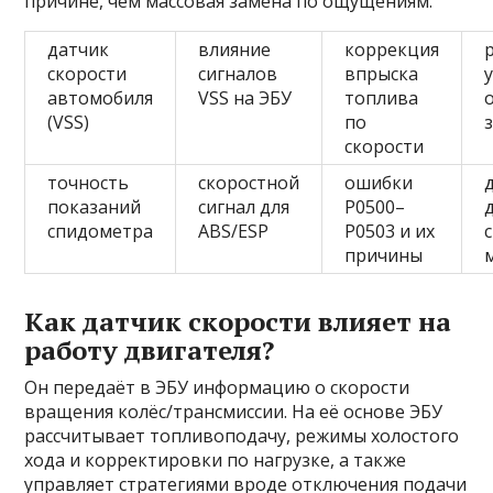
причине, чем массовая замена по ощущениям.
датчик
влияние
коррекция
скорости
сигналов
впрыска
автомобиля
VSS на ЭБУ
топлива
(VSS)
по
скорости
точность
скоростной
ошибки
показаний
сигнал для
P0500–
спидометра
ABS/ESP
P0503 и их
причины
Как датчик скорости влияет на
работу двигателя?
Он передаёт в ЭБУ информацию о скорости
вращения колёс/трансмиссии. На её основе ЭБУ
рассчитывает топливоподачу, режимы холостого
хода и корректировки по нагрузке, а также
управляет стратегиями вроде отключения подачи