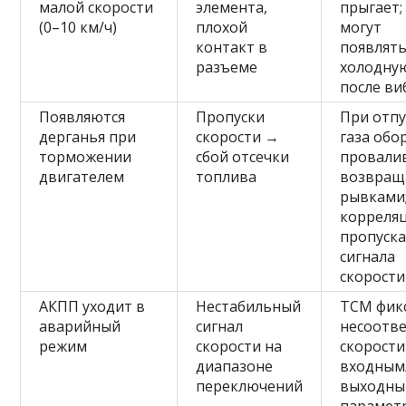
малой скорости
элемента,
прыгает;
(0–10 км/ч)
плохой
могут
контакт в
появлять
разъеме
холодну
после в
Появляются
Пропуски
При отп
дерганья при
скорости →
газа обо
торможении
сбой отсечки
провали
двигателем
топлива
возвращ
рывками
корреляц
пропуск
сигнала
скорости
АКПП уходит в
Нестабильный
TCM фик
аварийный
сигнал
несоотв
режим
скорости на
скорости
диапазоне
входным
переключений
выходн