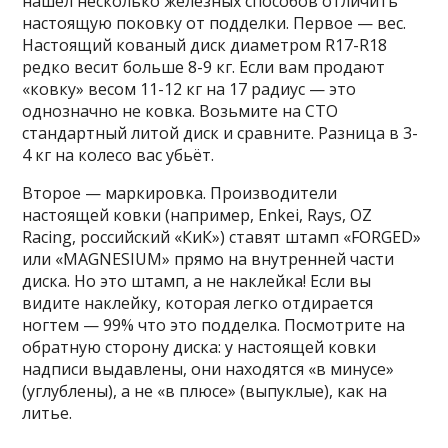
нашёл несколько железных способов отличить
настоящую поковку от подделки. Первое — вес.
Настоящий кованый диск диаметром R17-R18
редко весит больше 8-9 кг. Если вам продают
«ковку» весом 11-12 кг на 17 радиус — это
однозначно не ковка. Возьмите на СТО
стандартный литой диск и сравните. Разница в 3-
4 кг на колесо вас убьёт.
Второе — маркировка. Производители
настоящей ковки (например, Enkei, Rays, OZ
Racing, российский «КиК») ставят штамп «FORGED»
или «MAGNESIUM» прямо на внутренней части
диска. Но это штамп, а не наклейка! Если вы
видите наклейку, которая легко отдирается
ногтем — 99% что это подделка. Посмотрите на
обратную сторону диска: у настоящей ковки
надписи выдавлены, они находятся «в минусе»
(углублены), а не «в плюсе» (выпуклые), как на
литье.