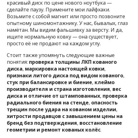
красивый диск по цене нового ноутбука —
сделайте паузу. Примените мои лайфхаки.
Возьмите с собой магнит или просто позвоните
опытному шиномонтажнику. У нас, бывалых, глаз
намётан. Мы видим фальшивку за версту. И да,
ищите нормальную ковку — она существует,
просто её не продают на каждом углу.
Стоит также упомянуть следующие важные
понятия:
проверка толщины ЛКП кованого
диска
,
маркировка настоящей ковки
,
признаки литого диска под видом кованого
,
стук при балансировке и биение
,
клеймо
производителя и страна изготовления
,
вес
диска и отличие от штампованных
,
проверка
радиального биения на стенде
,
опасность
трещин после удара на кованом изделии
,
хитрости продавцов с завышением цены на
бренд без подтверждения
,
восстановление
геометрии и ремонт кованых колёс
.