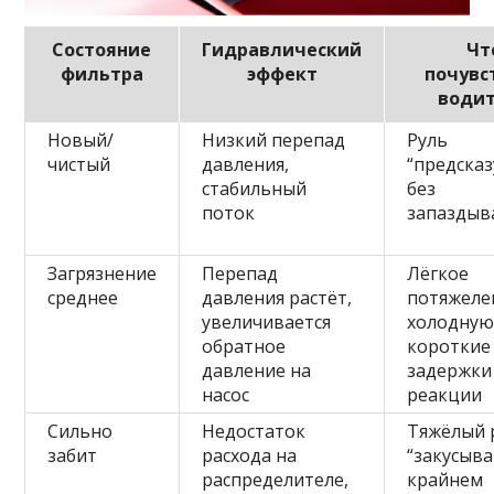
Состояние
Гидравлический
Чт
фильтра
эффект
почувс
води
Новый/
Низкий перепад
Руль
чистый
давления,
“предсказ
стабильный
без
поток
запаздыв
Загрязнение
Перепад
Лёгкое
среднее
давления растёт,
потяжеле
увеличивается
холодную
обратное
короткие
давление на
задержки
насос
реакции
Сильно
Недостаток
Тяжёлый 
забит
расхода на
“закусыва
распределителе,
крайнем