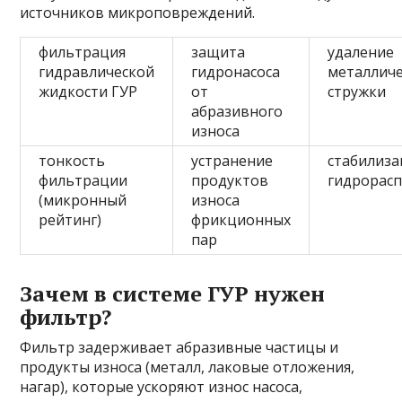
источников микроповреждений.
фильтрация
защита
удаление
гидравлической
гидронасоса
металлич
жидкости ГУР
от
стружки
абразивного
износа
тонкость
устранение
стабилиза
фильтрации
продуктов
гидрорас
(микронный
износа
рейтинг)
фрикционных
пар
Зачем в системе ГУР нужен
фильтр?
Фильтр задерживает абразивные частицы и
продукты износа (металл, лаковые отложения,
нагар), которые ускоряют износ насоса,