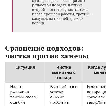
один раз грязь была прямо в
резьбовой посадке датчика,
второй — остаток уплотнителя
после прошлой работы, третий —
камушек на нижней кромке
кольца.
Сравнение подходов:
чистка против замены
Ситуация
Чистка
Когда л
магнитного
меня
кольца
Налёт,
Высокий шанс
Если оши
ржавчина
успеха;
возвраща
тонким слоем,
обычно
сразу или
ошибки
проблема
зазор/би