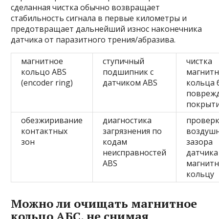
сделанная чистка обычно возвращает
стабильность сигнала в первые километры и
предотвращает дальнейший износ наконечника
датчика от паразитного трения/абразива.
магнитное
ступичный
чистка
кольцо ABS
подшипник с
магнитн
(encoder ring)
датчиком ABS
кольца 
повреж
покрыт
обезжиривание
диагностика
провер
контактных
загрязнения по
воздуш
зон
кодам
зазора
неисправностей
датчика
ABS
магнит
кольцу
Можно ли очищать магнитное
кольцо АБС, не снимая