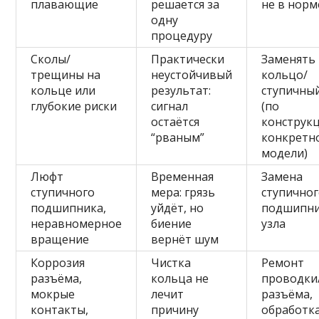
плавающие
решается за
не в норм
одну
процедуру
Сколы/
Практически
Заменять
трещины на
неустойчивый
кольцо/
кольце или
результат:
ступичный
глубокие риски
сигнал
(по
остаётся
конструк
“рваным”
конкретн
модели)
Люфт
Временная
Замена
ступичного
мера: грязь
ступично
подшипника,
уйдёт, но
подшипни
неравномерное
биение
узла
вращение
вернёт шум
Коррозия
Чистка
Ремонт
разъёма,
кольца не
проводки
мокрые
лечит
разъёма,
контакты,
причину
обработк