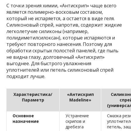
С точки зрения химии, «Антискрип» чаще всего
является полимерно-восковым составом,
который не испаряется, а остается в виде геля.
Силиконовый спрей, напротив, содержит жидкие
легколетучие силиконы (например,
полидиметилсилоксан), которые испаряются и
требуют повторного нанесения. Поэтому для
обработки скрытых полостей панелей, где пыль
не видна глазу, долговечный «Антискрип»
выгоднее. Для быстрого увлажнения
уплотнителей или петель силиконовый спрей
подходит лучше.
Характеристика/
«Антискрип
Силикон
Параметр
Madeline»
спре
(универса
Основное
Устранение
Смазка рез
назначение
скрипов и
уплотнител
дребезга
петель, за