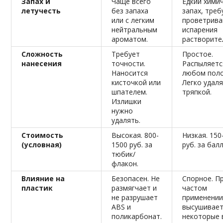
Запах и
Чаще всего
Едкий хими
летучесть
без запаха
запах, треб
или с легким
проветрива
нейтральным
испарения
ароматом.
растворите
Сложность
Требует
Простое.
нанесения
точности.
Распыляетс
Наносится
любом пол
кисточкой или
Легко удал
шпателем.
тряпкой.
Излишки
нужно
удалять.
Стоимость
Высокая. 800-
Низкая. 150
(условная)
1500 руб. за
руб. за бал
тюбик/
флакон.
Влияние на
Безопасен. Не
Спорное. П
пластик
размягчает и
частом
не разрушает
применени
ABS и
высушивае
поликарбонат.
некоторые 