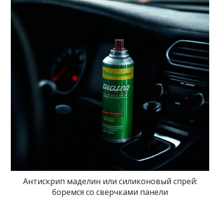
Антискрип маделин или силиконовый спрей:
боремся со сверчками панели