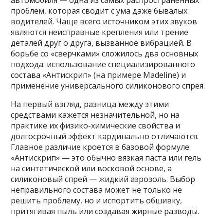
автомобиля — одна из самых распространенных
проблем, которая сводит с ума даже бывалых
водителей. Чаще всего источником этих звуков
являются неисправные крепления или трение
деталей друг о друга, вызванное вибрацией. В
борьбе со «сверчками» сложилось два основных
подхода: использование специализированного
состава «Антискрип» (на примере Madeline) и
применение универсального силиконового спрея.
На первый взгляд, разница между этими
средствами кажется незначительной, но на
практике их физико-химические свойства и
долгосрочный эффект кардинально отличаются.
Главное различие кроется в базовой формуле:
«Антискрип» — это обычно вязкая паста или гель
на синтетической или восковой основе, а
силиконовый спрей — жидкий аэрозоль. Выбор
неправильного состава может не только не
решить проблему, но и испортить обшивку,
притягивая пыль или создавая жирные разводы.