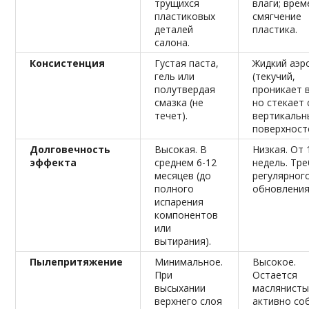
трущихся
влаги; вре
пластиковых
смягчение
деталей
пластика.
салона.
Консистенция
Густая паста,
Жидкий аэр
гель или
(текучий,
полутвердая
проникает 
смазка (не
но стекает 
течет).
вертикальн
поверхност
Долговечность
Высокая. В
Низкая. От 
эффекта
среднем 6-12
недель. Тр
месяцев (до
регулярног
полного
обновления
испарения
компонентов
или
вытирания).
Пылепритяжение
Минимальное.
Высокое.
При
Остается
высыхании
маслянисты
верхнего слоя
активно со