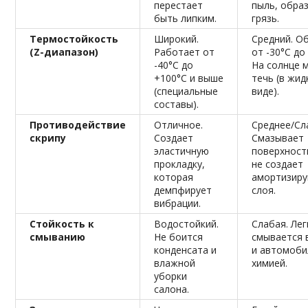
перестает
пыль, обра
быть липким.
грязь.
Термостойкость
Широкий.
Средний. О
(Z-диапазон)
Работает от
от -30°C до
-40°C до
На солнце 
+100°C и выше
течь (в жи
(специальные
виде).
составы).
Противодействие
Отличное.
Среднее/Сл
скрипу
Создает
Смазывает
эластичную
поверхност
прокладку,
не создает
которая
амортизир
демпфирует
слоя.
вибрации.
Стойкость к
Водостойкий.
Слабая. Лег
смыванию
Не боится
смывается 
конденсата и
и автомоби
влажной
химией.
уборки
салона.