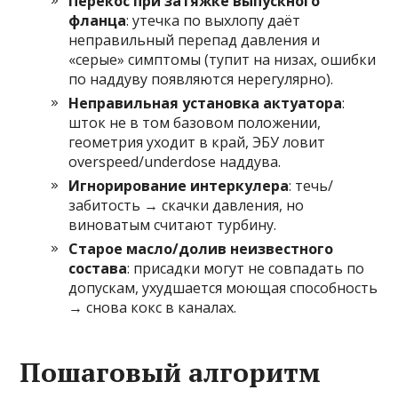
Перекос при затяжке выпускного
фланца
: утечка по выхлопу даёт
неправильный перепад давления и
«серые» симптомы (тупит на низах, ошибки
по наддуву появляются нерегулярно).
Неправильная установка актуатора
:
шток не в том базовом положении,
геометрия уходит в край, ЭБУ ловит
overspeed/underdose наддува.
Игнорирование интеркулера
: течь/
забитость → скачки давления, но
виноватым считают турбину.
Старое масло/долив неизвестного
состава
: присадки могут не совпадать по
допускам, ухудшается моющая способность
→ снова кокс в каналах.
Пошаговый алгоритм