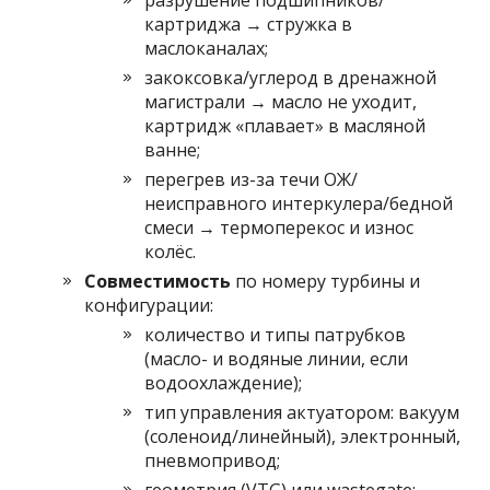
разрушение подшипников/
картриджа → стружка в
маслоканалах;
закоксовка/углерод в дренажной
магистрали → масло не уходит,
картридж «плавает» в масляной
ванне;
перегрев из-за течи ОЖ/
неисправного интеркулера/бедной
смеси → термоперекос и износ
колёс.
Совместимость
по номеру турбины и
конфигурации:
количество и типы патрубков
(масло- и водяные линии, если
водоохлаждение);
тип управления актуатором: вакуум
(соленоид/линейный), электронный,
пневмопривод;