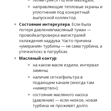
геометрия (VTG) или wastegate;
направляющие тепловые экраны и
уплотнения под конкретный
выпускной коллектор.
Состояние интеркулера
. Если была
потеря давления/масляный туман —
промойка/проверка магистралей
охлаждения наддува. Часто причина
«умирания» турбины — не сама турбина, а
утечки/кокс в патрубках.
Масляный контур
:
на каком масле ездили, интервал
замены;
наличие сетки/фильтра в
подающем канале (иногда там
«намертво»);
состояние масляного насоса
(давление) — если низкое, новая
турбина не проживёт долго.