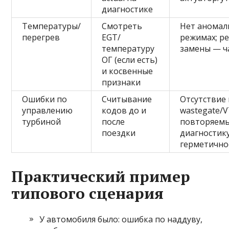
диагностике
Температуры/
Смотреть
Нет аномаль
перегрев
EGT/
режимах; ре
температуру
замены — ч
ОГ (если есть)
и косвенные
признаки
Ошибки по
Считывание
Отсутствие
управлению
кодов до и
wastegate/V
турбиной
после
повторяемы
поездки
диагностику
герметично
Практический пример
типового сценария
У автомобиля было: ошибка по наддуву,