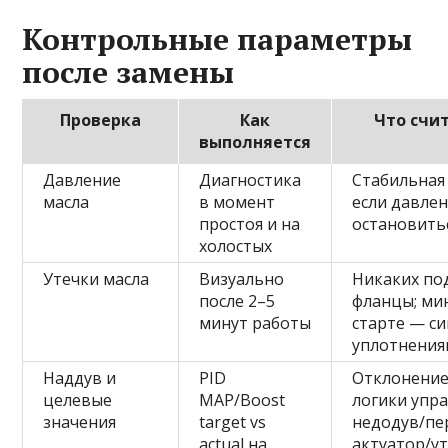
Контрольные параметры
после замены
Проверка
Как
Что счи
выполняется
Давление
Диагностика
Стабильная 
масла
в момент
если давле
простоя и на
остановить
холостых
Утечки масла
Визуально
Никаких по
после 2–5
фланцы; ми
минут работы
старте — си
уплотнения
Наддув и
PID
Отклонение
целевые
MAP/Boost
логики упра
значения
target vs
недодув/пе
actual на
актуатор/у