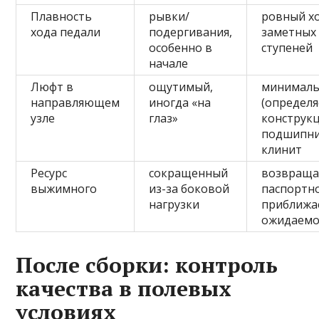
Плавность
рывки/
ровный хо
хода педали
подергивания,
заметных
особенно в
ступеней
начале
Люфт в
ощутимый,
минимал
направляющем
иногда «на
(определя
узле
глаз»
конструкц
подшипни
клинит
Ресурс
сокращенный
возвраща
выжимного
из-за боковой
паспортн
нагрузки
приближае
ожидаем
После сборки: контроль
качества в полевых
условиях