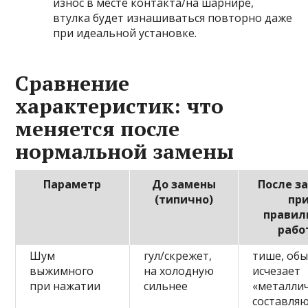
износ в месте контакта/на шарнире,
втулка будет изнашиваться повторно даже
при идеальной установке.
Сравнение
характеристик: что
меняется после
нормальной замены
Параметр
До замены
После з
(типично)
пр
правил
рабо
Шум
гул/скрежет,
тише, об
выжимного
на холодную
исчезает
при нажатии
сильнее
«металлич
составля