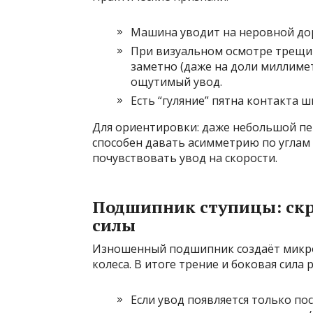
Машина уводит на неровной дор
При визуальном осмотре трещин
заметно (даже на доли миллиме
ощутимый увод.
Есть “гуляние” пятна контакта ш
Для ориентировки: даже небольшой пер
способен давать асимметрию по углам 
почувствовать увод на скорости.
Подшипник ступицы: ск
силы
Изношенный подшипник создаёт микро
колеса. В итоге трение и боковая сила 
Если увод появляется только п