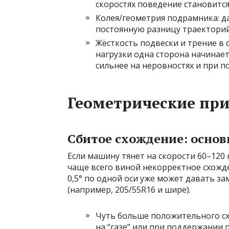
скоростях поведение становится
Колея/геометрия подрамника: 
постоянную разницу траекторий
Жёсткость подвески и трение в 
нагрузки одна сторона начинает
сильнее на неровностях и при п
Геометрические при
Сбитое схождение: основ
Если машину тянет на скорости 60–120
чаще всего виной некорректное схожде
0,5° по одной оси уже может давать з
(например, 205/55R16 и шире).
Чуть больше положительного сх
на “газе” или при поддержании 