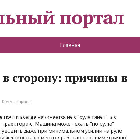
льный портал
Главная
 в сторону: причины в
Комментарии: 0
почти всегда начинается не с “руля тянет”, а с
т траекторию. Машина может ехать “по рулю”
т уводить даже при минимальном усилии на руле
или жёсткость элементов работают несимметрично,