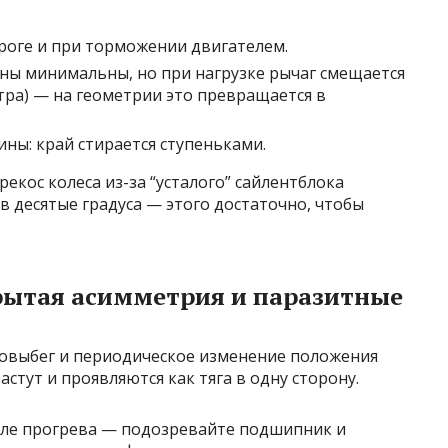
оге и при торможении двигателем.
ы минимальны, но при нагрузке рычаг смещается
тра) — на геометрии это превращается в
ины: край стирается ступеньками.
екос колеса из-за “усталого” сайлентблока
в десятые градуса — этого достаточно, чтобы
рытая асимметрия и паразитные
выбег и периодическое изменение положения
растут и проявляются как тяга в одну сторону.
осле прогрева — подозревайте подшипник и