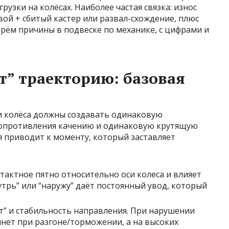
узки на колёсах. Наиболее частая связка: износ
ой + сбитый кастер или развал-схождение, плюс
рём причины в подвеске по механике, с цифрами и
т” траекторию: базовая
 колёса должны создавать одинаковую
опротивления качению и одинаковую крутящую
я приводит к моменту, который заставляет
тактное пятно относительно оси колеса и влияет
утрь” или “наружу” даёт постоянный увод, который
т” и стабильность направления. При нарушении
янет при разгоне/торможении, а на высоких