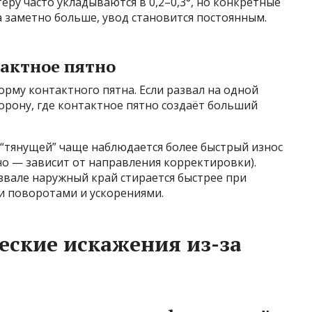
еру часто укладываются в 0,2–0,3°, но конкретные
а заметно больше, увод становится постоянным.
тактное пятно
орму контактного пятна. Если развал на одной
торону, где контактное пятно создаёт больший
 “тянущей” чаще наблюдается более быстрый износ
о — зависит от направления корректировки).
вале наружный край стирается быстрее при
и поворотами и ускорениями.
ские искажения из-за