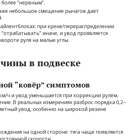
 более “нервным”.
даже небольшое смещение рычагов даёт
.
сайлентблоках: при крене/перераспределении
 “отрабатывать” иначе, и увод проявляется
овороте руля на малые углы.
чины в подвеске
ной “ковёр” симптомов
 км/ч и увод уменьшается при коррекции рулём,
ние. В реальных измерениях разброс порядка 0,2–
аметный увод, особенно на широкой резине
ождения на одной стороне: тяга чаще появляется
постоянной скорости.