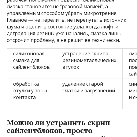
смазка становится не “разовой магией”, а
управляемым способом убрать микротрение.
Главное — не перелить, не перепутать источник
шума и оценить состояние узла: когда люфт и
деградация резины уже начались, смазка лишь
отсрочит проблему, а не решит ее технически.
силиконовая
устранение скрипа
см
смазка для
резинометаллических
по
сайлентблоков
втулок
по
са
обработка
удаление старой
сн
втулки у зоны
смазки и загрязнений
ми
контакта
и 
Можно ли устранить скрип
сайлентблоков, просто