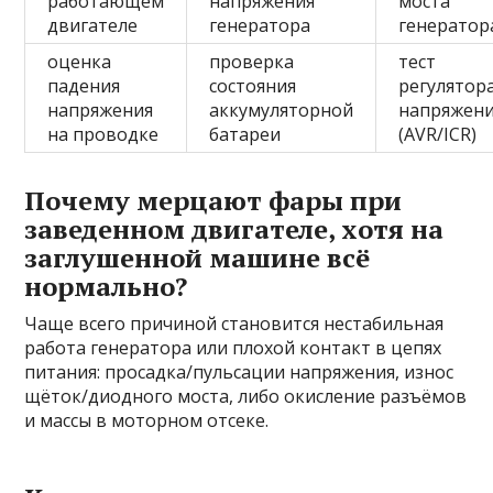
работающем
напряжения
моста
двигателе
генератора
генератор
оценка
проверка
тест
падения
состояния
регулятор
напряжения
аккумуляторной
напряжен
на проводке
батареи
(AVR/ICR)
Почему мерцают фары при
заведенном двигателе, хотя на
заглушенной машине всё
нормально?
Чаще всего причиной становится нестабильная
работа генератора или плохой контакт в цепях
питания: просадка/пульсации напряжения, износ
щёток/диодного моста, либо окисление разъёмов
и массы в моторном отсеке.