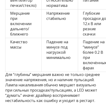
вентилятор
относительно
питания
печки/стекло)
норматива
Мерцание
Напряжение
Глубокие
при
стабильно
просадки д
включении
12.x В или
дальнего/
резкие
ближнего
скачки
Качество
Падение на
Падение на
массы
минусе под
“минусе”
нагрузкой
более 0.2 В
минимально
при
включённы
фарах
Для “глубины” мерцания важно не только среднее
значение напряжения, но и наличие пульсаций.
Лампа накаливания обычно мерцает визуально
при сильных просадках/пульсациях, а LED может
“думать” иначе: драйвер воспринимает
нестабильность как ошибку и уходит в рестарт.