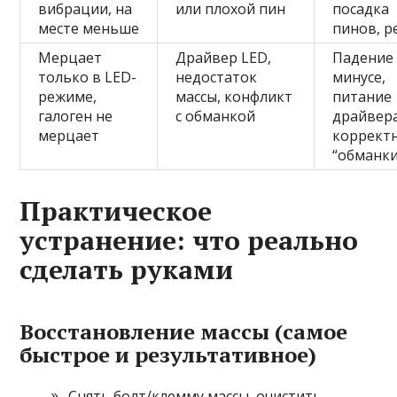
вибрации, на
или плохой пин
посадка
месте меньше
пинов, р
Мерцает
Драйвер LED,
Падение
только в LED-
недостаток
минусе,
режиме,
массы, конфликт
питание
галоген не
с обманкой
драйвера
мерцает
коррект
“обманки
Практическое
устранение: что реально
сделать руками
Восстановление массы (самое
быстрое и результативное)
Снять болт/клемму массы, очистить