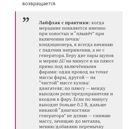
возвращается.
Лайфхак с практики:
когда
мерцание появляется именно
при холостых и “плывёт” при
включении печки/
кондиционера, я всегда начинаю
с падения напряжения, а не с
генератора. Беру две пары щупов
и меряю
ΔU
на минусе и на плюсе
прямо под включёнными
фарами: один провод на точке
массы фары, другой — на
“чистой” массе кузова/
двигателя; по плюсу — между
выходом реле/предохранителя и
входом в фару. Если по минусу
выходит больше 0.2 В, дальше
никакой “диагностики
генератора” не делаю — снимаю
массу, зачищаю до металла,
меняю/добавляю перемычку