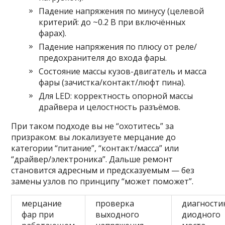
Падение напряжения по минусу (целевой
критерий: до ~0.2 В при включённых
фарах).
Падение напряжения по плюсу от реле/
предохранителя до входа фары.
Состояние массы кузов-двигатель и масса
фары (зачистка/контакт/люфт пина).
Для LED: корректность опорной массы
драйвера и целостность разъёмов.
При таком подходе вы не “охотитесь” за
призраком: вы локализуете мерцание до
категории “питание”, “контакт/масса” или
“драйвер/электроника”. Дальше ремонт
становится адресным и предсказуемым — без
замены узлов по принципу “может поможет”.
мерцание
проверка
диагности
фар при
выходного
диодного