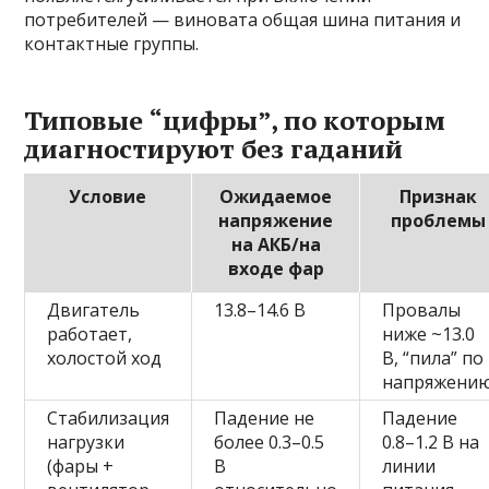
потребителей — виновата общая шина питания и
контактные группы.
Типовые “цифры”, по которым
диагностируют без гаданий
Условие
Ожидаемое
Признак
напряжение
проблемы
на АКБ/на
входе фар
Двигатель
13.8–14.6 В
Провалы
работает,
ниже ~13.0
холостой ход
В, “пила” по
напряжени
Стабилизация
Падение не
Падение
нагрузки
более 0.3–0.5
0.8–1.2 В на
(фары +
В
линии