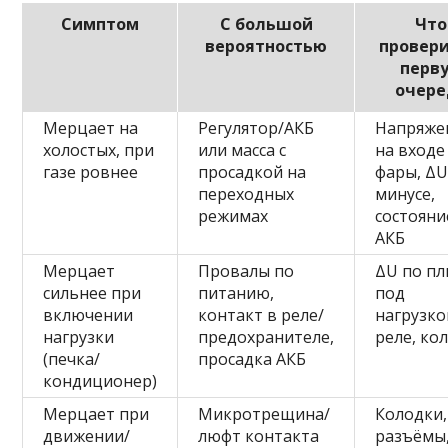
Симптом
С большой
Что
вероятностью
провери
перв
очере
Мерцает на
Регулятор/АКБ
Напряже
холостых, при
или масса с
на входе
газе ровнее
просадкой на
фары, ΔU
переходных
минусе,
режимах
состояни
АКБ
Мерцает
Провалы по
ΔU по пл
сильнее при
питанию,
под
включении
контакт в реле/
нагрузко
нагрузки
предохранителе,
реле, ко
(печка/
просадка АКБ
кондиционер)
Мерцает при
Микротрещина/
Колодки,
движении/
люфт контакта
разъёмы