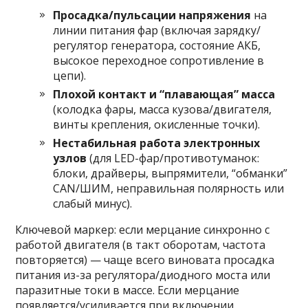
Просадка/пульсации напряжения
на
линии питания фар (включая зарядку/
регулятор генератора, состояние АКБ,
высокое переходное сопротивление в
цепи).
Плохой контакт и “плавающая” масса
(колодка фары, масса кузова/двигателя,
винты крепления, окисленные точки).
Нестабильная работа электронных
узлов
(для LED-фар/противотуманок:
блоки, драйверы, выпрямители, “обманки”
CAN/ШИМ, неправильная полярность или
слабый минус).
Ключевой маркер: если мерцание синхронно с
работой двигателя (в такт оборотам, частота
повторяется) — чаще всего виновата просадка
питания из-за регулятора/диодного моста или
паразитные токи в массе. Если мерцание
появляется/усиливается при включении