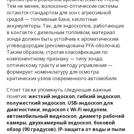
Тем не менее, волоконно-оптические системы
остаются стандартом для зон с агрессивной
средой — топливные баки, кислотные
аккумуляторы. Так, для эндоскопов, работающих
в контакте с дизельным топливом, материал
зонда должен быть устойчив к ароматическим
углеводородам (рекомендована PFA-оболочка).
Таким образом, строгая классификация по
компонентному признаку — типу зонда,
оптическому тракту и методу управления —
формирует номенклатуру для осмотра
критических узлов современного автомобиля.
Стоит также упомянуть следующие важные
понятия:
жесткий эндоскоп
,
гибкий эндоскоп
,
полужесткий эндоскоп
,
USB-эндоскоп для
диагностики
,
эндоскоп с Wi-Fi модулем
,
автомобильный видеоскоп
,
диаметр рабочей
камеры
,
двухкамерный эндоскоп
,
боковой
обзор (90 градусов)
,
IP-защита от воды и пыли
.