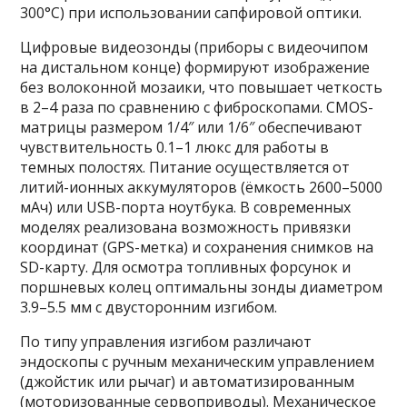
300°C) при использовании сапфировой оптики.
Цифровые видеозонды (приборы с видеочипом
на дистальном конце) формируют изображение
без волоконной мозаики, что повышает четкость
в 2–4 раза по сравнению с фиброскопами. CMOS-
матрицы размером 1/4″ или 1/6″ обеспечивают
чувствительность 0.1–1 люкс для работы в
темных полостях. Питание осуществляется от
литий-ионных аккумуляторов (ёмкость 2600–5000
мАч) или USB-порта ноутбука. В современных
моделях реализована возможность привязки
координат (GPS-метка) и сохранения снимков на
SD-карту. Для осмотра топливных форсунок и
поршневых колец оптимальны зонды диаметром
3.9–5.5 мм с двусторонним изгибом.
По типу управления изгибом различают
эндоскопы с ручным механическим управлением
(джойстик или рычаг) и автоматизированным
(моторизованные сервоприводы). Механическое