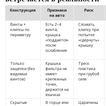
Конструкция
Признаки
Риск
на авто
Винты +
Есть 2–4
Сломать
клипсы по
винта,
клипсу при
периметру
крышка
попытке
«поддаётся»
«сдёрнуть»
после
крышку
ослабления
Только
Крышка
Треск
защёлки (без
фильтра не
пластика
видимых
имеет
при грубой
винтов)
крепёжных
силе
точек,
держится на
язычках
Скрытые
В торце или
Царапины