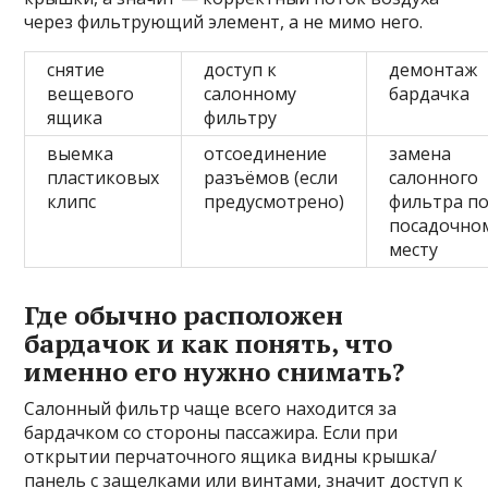
через фильтрующий элемент, а не мимо него.
снятие
доступ к
демонтаж
вещевого
салонному
бардачка
ящика
фильтру
выемка
отсоединение
замена
пластиковых
разъёмов (если
салонного
клипс
предусмотрено)
фильтра п
посадочно
месту
Где обычно расположен
бардачок и как понять, что
именно его нужно снимать?
Салонный фильтр чаще всего находится за
бардачком со стороны пассажира. Если при
открытии перчаточного ящика видны крышка/
панель с защелками или винтами, значит доступ к