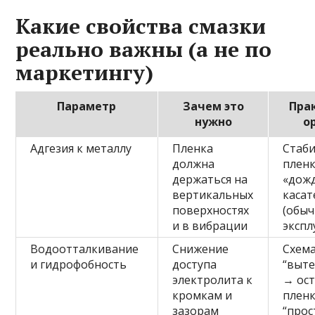
Какие свойства смазки
реально важны (а не по
маркетингу)
Параметр
Зачем это
Пра
нужно
о
Адгезия к металлу
Пленка
Стаб
должна
пленк
держаться на
«дож
вертикальных
касат
поверхностях
(обыч
и в вибрации
экспл
Водоотталкивание
Снижение
Схем
и гидрофобность
доступа
“выте
электролита к
→ ос
кромкам и
пленк
зазорам
“прос