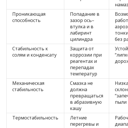
намаз
Проникающая
Попадание в
Возм
способность
зазор ось–
рабо
втулка и в
аэроз
лабиринт
тонк
цилиндра
без р
Стабильность к
Защита от
Устой
солям и конденсату
коррозии при
“липк
реагентах и
доро
перепадах
температур
Механическая
Смазка не
Низк
стабильность
должна
склон
превращаться
“зап
в абразивную
пыли
кашу
Термостабильность
Летние
Рабо
перегревы и
диапа