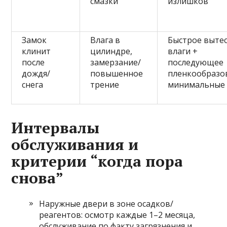
смазки
излишков
Замок
Влага в
Быстрое выте
клинит
цилиндре,
влаги +
после
замерзание/
последующее
дождя/
повышенное
пленкообразо
снега
трение
минимальные
Интервалы
обслуживания и
критерии “когда пора
снова”
Наружные двери в зоне осадков/
реагентов: осмотр каждые 1–2 месяца,
обслуживание по факту загрязнения и