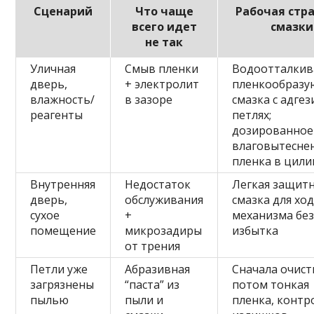
Сценарий
Что чаще
Рабочая стр
всего идет
смазки
не так
Уличная
Смыв пленки
Водоотталки
дверь,
+ электролит
пленкообраз
влажность/
в зазоре
смазка с адгез
реагенты
петлях;
дозированное
влаговытесне
пленка в цил
Внутренняя
Недостаток
Легкая защит
дверь,
обслуживания
смазка для хо
сухое
+
механизма бе
помещение
микрозадиры
избытка
от трения
Петли уже
Абразивная
Сначала очист
загрязнены
“паста” из
потом тонкая
пылью
пыли и
пленка, контр