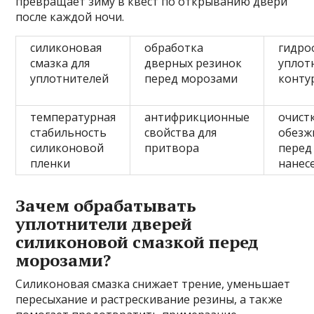
превращает зиму в квест по открыванию двери
после каждой ночи.
силиконовая
обработка
гидро
смазка для
дверных резинок
уплот
уплотнителей
перед морозами
конту
температурная
антифрикционные
очист
стабильность
свойства для
обезж
силиконовой
притвора
перед
пленки
нанес
Зачем обрабатывать
уплотнители дверей
силиконовой смазкой перед
морозами?
Силиконовая смазка снижает трение, уменьшает
пересыхание и растрескивание резины, а также